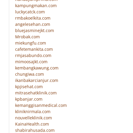
kampungmakan.com
luckycatck.com
rmbakoelkita.com
angelesehan.com
bluejasminejkt.com
Mrobak.com
miekungfu.com
cafetemankita.com
rmjasabundo.com
mimoosajkt.com
kembangkawung.com
chungiwa.com
ikanbakarcianjur.com
kpjisehat.com
mitrasehatklinik.com
kpbanjar.com
kemanggisanmedical.com
kliniknirmala.com
nouvelleklinik.com
KainaHealth.com
shabirahusada.com