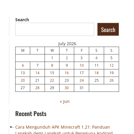
Search
Search
July 2026
M
T
W
T
F
S
S
1
2
3
4
5
6
7
8
9
10
11
12
13
14
15
16
17
18
19
20
21
22
23
24
25
26
27
28
29
30
31
« Jun
Recent Posts
Cara Mengunduh APK Minecraft 1.21: Panduan
Langkah demi Langkah untuk Pengguna Android