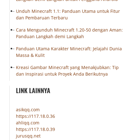
Unduh Minecraft 1.1: Panduan Utama untuk Fitur
dan Pembaruan Terbaru
Cara Mengunduh Minecraft 1.20-50 dengan Aman:
Panduan Langkah demi Langkah
Panduan Utama Karakter Minecraft: Jelajahi Dunia
Massa & Kulit
Kreasi Gambar Minecraft yang Menakjubkan: Tip
dan Inspirasi untuk Proyek Anda Berikutnya
LINK LAINNYA
asikqq.com
https://117.18.0.36
ahliqq.com
https://117.18.0.39
jurusqq.net