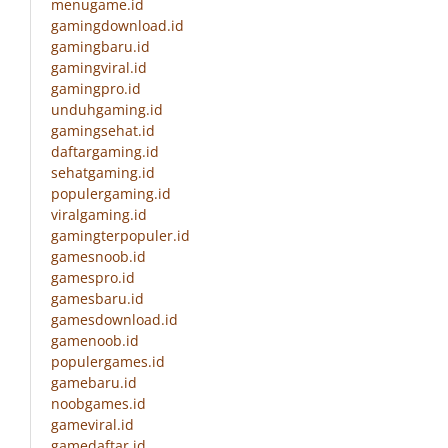
menugame.id
gamingdownload.id
gamingbaru.id
gamingviral.id
gamingpro.id
unduhgaming.id
gamingsehat.id
daftargaming.id
sehatgaming.id
populergaming.id
viralgaming.id
gamingterpopuler.id
gamesnoob.id
gamespro.id
gamesbaru.id
gamesdownload.id
gamenoob.id
populergames.id
gamebaru.id
noobgames.id
gameviral.id
gamedaftar.id