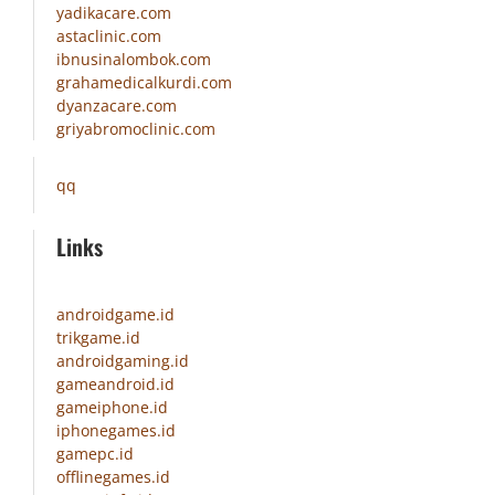
yadikacare.com
astaclinic.com
ibnusinalombok.com
grahamedicalkurdi.com
dyanzacare.com
griyabromoclinic.com
qq
Links
androidgame.id
trikgame.id
androidgaming.id
gameandroid.id
gameiphone.id
iphonegames.id
gamepc.id
offlinegames.id