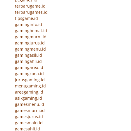
terbarugame.id
terbarugames.id
tipsgame.id
gaminginfo.id
gaminghemat.id
gamingmurni.id
gamingjurus.id
gamingmenu.id
gamingasik.id
gamingahli.id
gamingarea.id
gamingzona.id
jurusgaming.id
menugaming.id
areagaming.id
asikgaming.id
gamesmenu.id
gamesmurni.id
gamesjurus.id
gamesmain.id
gamesahli.id