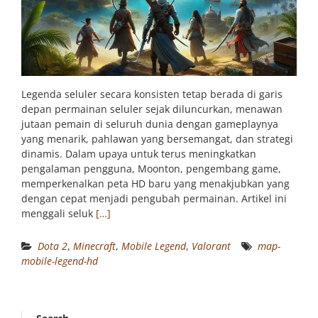
Legenda seluler secara konsisten tetap berada di garis
depan permainan seluler sejak diluncurkan, menawan
jutaan pemain di seluruh dunia dengan gameplaynya
yang menarik, pahlawan yang bersemangat, dan strategi
dinamis. Dalam upaya untuk terus meningkatkan
pengalaman pengguna, Moonton, pengembang game,
memperkenalkan peta HD baru yang menakjubkan yang
dengan cepat menjadi pengubah permainan. Artikel ini
menggali seluk
[…]
Dota 2
,
Minecraft
,
Mobile Legend
,
Valorant
map-
mobile-legend-hd