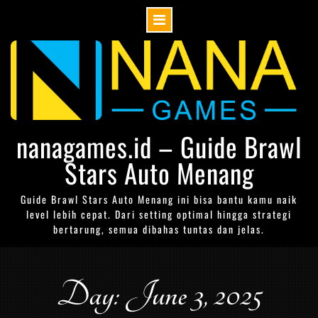
Skip
to
content
nanagames.id – Guide Brawl
Stars Auto Menang
Guide Brawl Stars Auto Menang ini bisa bantu kamu naik
level lebih cepat. Dari setting optimal hingga strategi
bertarung, semua dibahas tuntas dan jelas.
Day: June 3, 2025