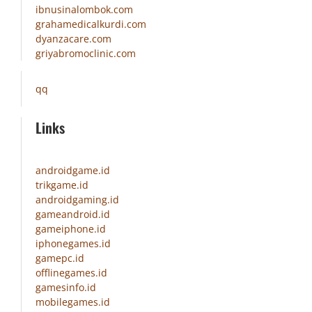
ibnusinalombok.com
grahamedicalkurdi.com
dyanzacare.com
griyabromoclinic.com
qq
Links
androidgame.id
trikgame.id
androidgaming.id
gameandroid.id
gameiphone.id
iphonegames.id
gamepc.id
offlinegames.id
gamesinfo.id
mobilegames.id