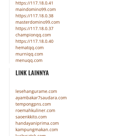
https://117.18.0.41
maindomino99.com
https://117.18.0.38
masterdomino99.com
https://117.18.0.37
championqq.com
https://117.18.0.40
hematqq.com
murniqq.com
menuqq.com
LINK LAINNYA
lesehangurame.com
ayambakar7saudara.com
tempongpns.com
roemahkuliner.com
saoenkkito.com
handayaniprima.com
kampungmakan.com
luckycatck.com