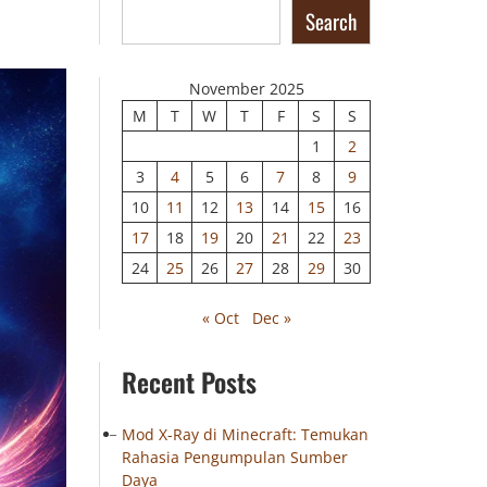
Search
November 2025
M
T
W
T
F
S
S
1
2
3
4
5
6
7
8
9
10
11
12
13
14
15
16
17
18
19
20
21
22
23
24
25
26
27
28
29
30
« Oct
Dec »
Recent Posts
Mod X-Ray di Minecraft: Temukan
Rahasia Pengumpulan Sumber
Daya