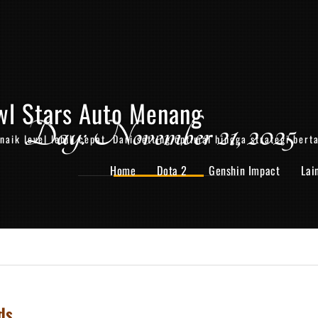
wl Stars Auto Menang
Day: November 21, 2025
aik level lebih cepat. Dari setting optimal hingga strategi bert
Home
Dota 2
Genshin Impact
Lai
ds