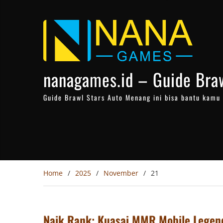
Skip
to
content
nanagames.id – Guide Bra
Guide Brawl Stars Auto Menang ini bisa bantu kamu n
Home
2025
November
21
Naik Rank: Kuasai MMR Mobile Legen