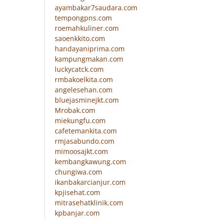
ayambakar7saudara.com
tempongpns.com
roemahkuliner.com
saoenkkito.com
handayaniprima.com
kampungmakan.com
luckycatck.com
rmbakoelkita.com
angelesehan.com
bluejasminejkt.com
Mrobak.com
miekungfu.com
cafetemankita.com
rmjasabundo.com
mimoosajkt.com
kembangkawung.com
chungiwa.com
ikanbakarcianjur.com
kpjisehat.com
mitrasehatklinik.com
kpbanjar.com