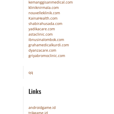
kemanggisanmedical.com
kliniknirmala.com
nouvelleklinik.com
KainaHealth.com
shabirahusada.com
yadikacare.com
astaclinic.com
ibnusinalombok.com
grahamedicalkurdi.com
dyanzacare.com
griyabromoclinic.com
qq
Links
androidgame.id
trikgame.id