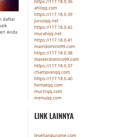
https://117.18.0.36
ahliqq.com
https://117.18.0.39
 daftar
jurusqq.net
naik
https://117.18.0.42
eri Anda
murahqq.net
https://117.18.0.41
maindomino99.com
https://117.18.0.38
masterdomino99.com
https://117.18.0.37
championqq.com
https://117.18.0.40
hematqq.com
murniqq.com
menuqq.com
LINK LAINNYA
lesehangurame.com