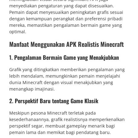
menyediakan pengaturan yang dapat disesuaikan.
Pemain dapat menyesuaikan peningkatan grafis sesuai
dengan kemampuan perangkat dan preferensi pribadi
mereka, memastikan pengalaman bermain game yang
optimal.
Manfaat Menggunakan APK Realistis Minecraft
1.
Pengalaman Bermain Game yang Menakjubkan
Grafik yang ditingkatkan memberikan pengalaman yang
lebih mendalam, memungkinkan pemain menjelajahi
dunia Minecraft dengan visual menakjubkan yang
menangkap imajinasi.
2.
Perspektif Baru tentang Game Klasik
Meskipun pesona Minecraft terletak pada
kesederhanaannya, grafik realistisnya memperkenalkan
perspektif segar, membuat gameplay menarik bagi
pemain lama dan memikat bagi pendatang baru.