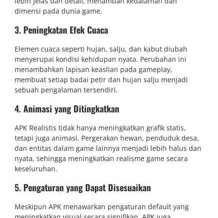
lebih jelas dan detail, menambah kedalaman dan
dimensi pada dunia game.
3.
Peningkatan Efek Cuaca
Elemen cuaca seperti hujan, salju, dan kabut diubah
menyerupai kondisi kehidupan nyata. Perubahan ini
menambahkan lapisan keaslian pada gameplay,
membuat setiap badai petir dan hujan salju menjadi
sebuah pengalaman tersendiri.
4.
Animasi yang Ditingkatkan
APK Realistis tidak hanya meningkatkan grafik statis,
tetapi juga animasi. Pergerakan hewan, penduduk desa,
dan entitas dalam game lainnya menjadi lebih halus dan
nyata, sehingga meningkatkan realisme game secara
keseluruhan.
5.
Pengaturan yang Dapat Disesuaikan
Meskipun APK menawarkan pengaturan default yang
meningkatkan visual secara signifikan, APK juga