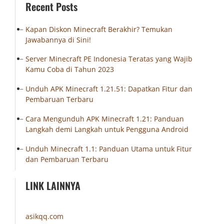
Recent Posts
Kapan Diskon Minecraft Berakhir? Temukan
Jawabannya di Sini!
Server Minecraft PE Indonesia Teratas yang Wajib
Kamu Coba di Tahun 2023
Unduh APK Minecraft 1.21.51: Dapatkan Fitur dan
Pembaruan Terbaru
Cara Mengunduh APK Minecraft 1.21: Panduan
Langkah demi Langkah untuk Pengguna Android
Unduh Minecraft 1.1: Panduan Utama untuk Fitur
dan Pembaruan Terbaru
LINK LAINNYA
asikqq.com