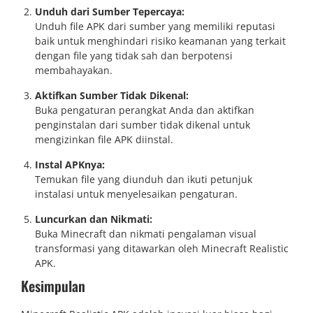
Unduh dari Sumber Tepercaya:
Unduh file APK dari sumber yang memiliki reputasi
baik untuk menghindari risiko keamanan yang terkait
dengan file yang tidak sah dan berpotensi
membahayakan.
Aktifkan Sumber Tidak Dikenal:
Buka pengaturan perangkat Anda dan aktifkan
penginstalan dari sumber tidak dikenal untuk
mengizinkan file APK diinstal.
Instal APKnya:
Temukan file yang diunduh dan ikuti petunjuk
instalasi untuk menyelesaikan pengaturan.
Luncurkan dan Nikmati:
Buka Minecraft dan nikmati pengalaman visual
transformasi yang ditawarkan oleh Minecraft Realistic
APK.
Kesimpulan