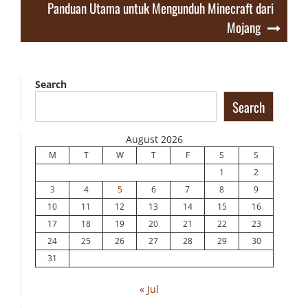
Panduan Utama untuk Mengunduh Minecraft dari
Mojang
Search
Search
August 2026
M
T
W
T
F
S
S
1
2
3
4
5
6
7
8
9
10
11
12
13
14
15
16
17
18
19
20
21
22
23
24
25
26
27
28
29
30
31
« Jul