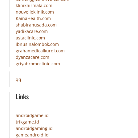
kliniknirmala.com
nouvelleklinik.com
KainaHealth.com
shabirahusada.com
yadikacare.com
astaclinic.com
ibnusinalombok.com
grahamedicalkurdi.com
dyanzacare.com
griyabromoclinic.com
qq
Links
androidgame.id
trikgame.id
androidgaming.id
gameandroid.id