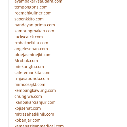
ayambakar7saudara.com
tempongpns.com
roemahkuliner.com
saoenkkito.com
handayaniprima.com
kampungmakan.com
luckycatck.com
rmbakoelkita.com
angelesehan.com
bluejasminejkt.com
Mrobak.com
miekungfu.com
cafetemankita.com
rmjasabundo.com
mimoosajkt.com
kembangkawung.com
chungiwa.com
ikanbakarcianjur.com
kpjisehat.com
mitrasehatklinik.com
kpbanjar.com
kemanggisanmedical.com