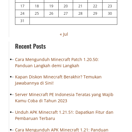
17
18
19
20
21
22
23
24
25
26
27
28
29
30
31
« Jul
Recent Posts
Cara Mengunduh Minecraft Patch 1.20.50:
Panduan Langkah demi Langkah
Kapan Diskon Minecraft Berakhir? Temukan
Jawabannya di Sini!
Server Minecraft PE Indonesia Teratas yang Wajib
Kamu Coba di Tahun 2023
Unduh APK Minecraft 1.21.51: Dapatkan Fitur dan
Pembaruan Terbaru
Cara Mengunduh APK Minecraft 1.21: Panduan