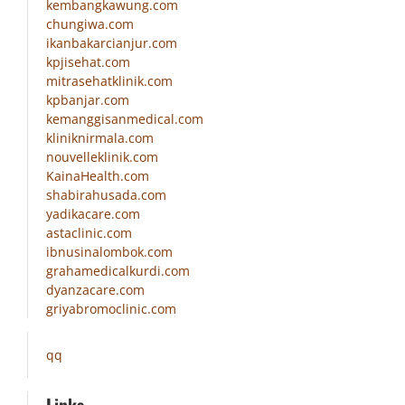
kembangkawung.com
chungiwa.com
ikanbakarcianjur.com
kpjisehat.com
mitrasehatklinik.com
kpbanjar.com
kemanggisanmedical.com
kliniknirmala.com
nouvelleklinik.com
KainaHealth.com
shabirahusada.com
yadikacare.com
astaclinic.com
ibnusinalombok.com
grahamedicalkurdi.com
dyanzacare.com
griyabromoclinic.com
qq