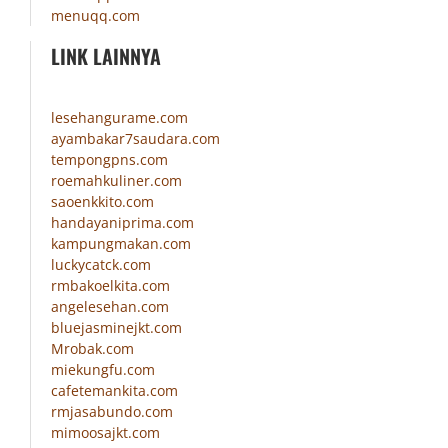
menuqq.com
LINK LAINNYA
lesehangurame.com
ayambakar7saudara.com
tempongpns.com
roemahkuliner.com
saoenkkito.com
handayaniprima.com
kampungmakan.com
luckycatck.com
rmbakoelkita.com
angelesehan.com
bluejasminejkt.com
Mrobak.com
miekungfu.com
cafetemankita.com
rmjasabundo.com
mimoosajkt.com