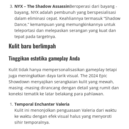
NYX – The Shadow Assassin
Beroperasi dari bayang -
bayang, NYX adalah pembunuh yang berspesialisasi
dalam eliminasi cepat. Keahliannya termasuk “Shadow
Dance,” kemampuan yang memungkinkannya untuk
teleportasi dan melepaskan serangan yang kuat dan
tepat pada targetnya.
Kulit baru berlimpah
Tinggikan estetika gameplay Anda
Kulit tidak hanya mempersonalisasikan gameplay tetapi
juga meningkatkan daya tarik visual. The 2024 Epic
Showdown menyajikan serangkaian kulit yang mewah,
masing -masing dirancang dengan detail yang rumit dan
koneksi tematik ke latar belakang para pahlawan.
Temporal Enchanter Valeria
Kulit ini menonjolkan penguasaan Valeria dari waktu
ke waktu dengan efek visual halus yang menyoroti
sihir temporalnya.