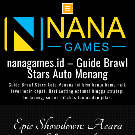
Skip
to
content
nanagames.id – Guide Brawl
Stars Auto Menang
Guide Brawl Stars Auto Menang ini bisa bantu kamu naik
level lebih cepat. Dari setting optimal hingga strategi
bertarung, semua dibahas tuntas dan jelas.
Epic Showdown: Acara