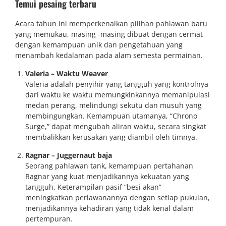
Temui pesaing terbaru
Acara tahun ini memperkenalkan pilihan pahlawan baru
yang memukau, masing -masing dibuat dengan cermat
dengan kemampuan unik dan pengetahuan yang
menambah kedalaman pada alam semesta permainan.
Valeria – Waktu Weaver
Valeria adalah penyihir yang tangguh yang kontrolnya
dari waktu ke waktu memungkinkannya memanipulasi
medan perang, melindungi sekutu dan musuh yang
membingungkan. Kemampuan utamanya, “Chrono
Surge,” dapat mengubah aliran waktu, secara singkat
membalikkan kerusakan yang diambil oleh timnya.
Ragnar – Juggernaut baja
Seorang pahlawan tank, kemampuan pertahanan
Ragnar yang kuat menjadikannya kekuatan yang
tangguh. Keterampilan pasif “besi akan”
meningkatkan perlawanannya dengan setiap pukulan,
menjadikannya kehadiran yang tidak kenal dalam
pertempuran.