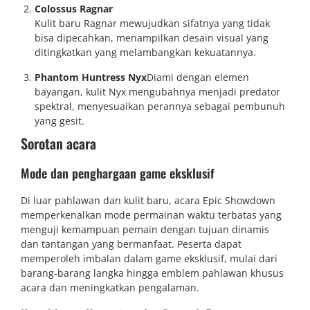
Colossus Ragnar
Kulit baru Ragnar mewujudkan sifatnya yang tidak
bisa dipecahkan, menampilkan desain visual yang
ditingkatkan yang melambangkan kekuatannya.
Phantom Huntress Nyx
Diami dengan elemen
bayangan, kulit Nyx mengubahnya menjadi predator
spektral, menyesuaikan perannya sebagai pembunuh
yang gesit.
Sorotan acara
Mode dan penghargaan game eksklusif
Di luar pahlawan dan kulit baru, acara Epic Showdown
memperkenalkan mode permainan waktu terbatas yang
menguji kemampuan pemain dengan tujuan dinamis
dan tantangan yang bermanfaat. Peserta dapat
memperoleh imbalan dalam game eksklusif, mulai dari
barang-barang langka hingga emblem pahlawan khusus
acara dan meningkatkan pengalaman.