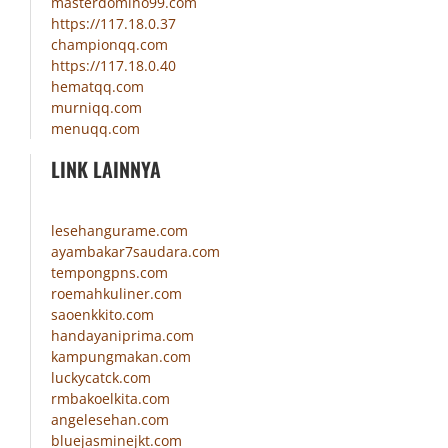
masterdomino99.com
https://117.18.0.37
championqq.com
https://117.18.0.40
hematqq.com
murniqq.com
menuqq.com
LINK LAINNYA
lesehangurame.com
ayambakar7saudara.com
tempongpns.com
roemahkuliner.com
saoenkkito.com
handayaniprima.com
kampungmakan.com
luckycatck.com
rmbakoelkita.com
angelesehan.com
bluejasminejkt.com