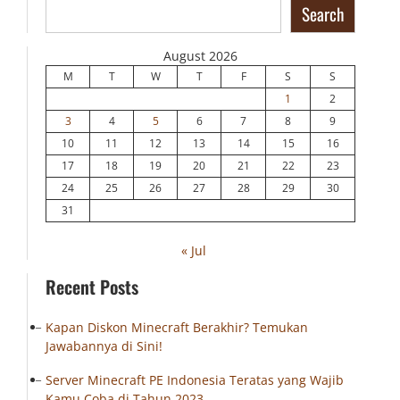
Search
August 2026
M
T
W
T
F
S
S
1
2
3
4
5
6
7
8
9
10
11
12
13
14
15
16
17
18
19
20
21
22
23
24
25
26
27
28
29
30
31
« Jul
Recent Posts
Kapan Diskon Minecraft Berakhir? Temukan
Jawabannya di Sini!
Server Minecraft PE Indonesia Teratas yang Wajib
Kamu Coba di Tahun 2023