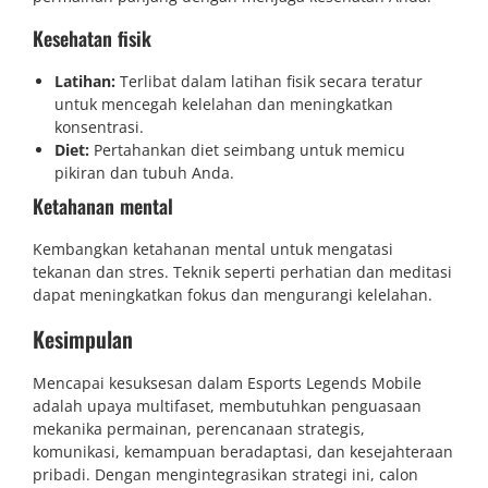
Kesehatan fisik
Latihan:
Terlibat dalam latihan fisik secara teratur
untuk mencegah kelelahan dan meningkatkan
konsentrasi.
Diet:
Pertahankan diet seimbang untuk memicu
pikiran dan tubuh Anda.
Ketahanan mental
Kembangkan ketahanan mental untuk mengatasi
tekanan dan stres. Teknik seperti perhatian dan meditasi
dapat meningkatkan fokus dan mengurangi kelelahan.
Kesimpulan
Mencapai kesuksesan dalam Esports Legends Mobile
adalah upaya multifaset, membutuhkan penguasaan
mekanika permainan, perencanaan strategis,
komunikasi, kemampuan beradaptasi, dan kesejahteraan
pribadi. Dengan mengintegrasikan strategi ini, calon