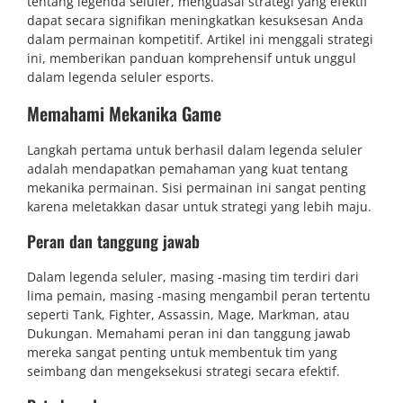
tentang legenda seluler, menguasai strategi yang efektif
dapat secara signifikan meningkatkan kesuksesan Anda
dalam permainan kompetitif. Artikel ini menggali strategi
ini, memberikan panduan komprehensif untuk unggul
dalam legenda seluler esports.
Memahami Mekanika Game
Langkah pertama untuk berhasil dalam legenda seluler
adalah mendapatkan pemahaman yang kuat tentang
mekanika permainan. Sisi permainan ini sangat penting
karena meletakkan dasar untuk strategi yang lebih maju.
Peran dan tanggung jawab
Dalam legenda seluler, masing -masing tim terdiri dari
lima pemain, masing -masing mengambil peran tertentu
seperti Tank, Fighter, Assassin, Mage, Markman, atau
Dukungan. Memahami peran ini dan tanggung jawab
mereka sangat penting untuk membentuk tim yang
seimbang dan mengeksekusi strategi secara efektif.