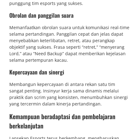
punggung tim esports yang sukses.
Obrolan dan panggilan suara
Memanfaatkan obrolan suara untuk komunikasi real-time
selama pertandingan. Panggilan cepat dan jelas dapat
menyebabkan keterlibatan, retret, atau perangkap
objektif yang sukses. Frasa seperti “retret,” “menyerang
Lord,” atau “Need Backup” dapat memberikan kejelasan
selama pertempuran kacau.
Kepercayaan dan sinergi
Membangun kepercayaan di antara rekan satu tim
sangat penting. Insinyur kerja sama dinamis melalui
praktik dan scrim yang konsisten, menumbuhkan sinergi
yang tercermin dalam kinerja pertandingan.
Kemampuan beradaptasi dan pembelajaran
berkelanjutan
Lansekap Esports terus berkembang, mengharuskan