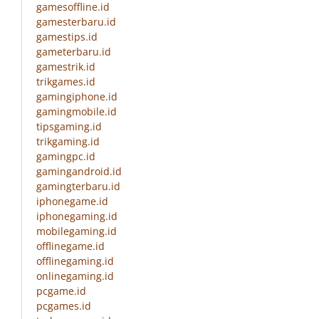
gamesoffline.id
gamesterbaru.id
gamestips.id
gameterbaru.id
gamestrik.id
trikgames.id
gamingiphone.id
gamingmobile.id
tipsgaming.id
trikgaming.id
gamingpc.id
gamingandroid.id
gamingterbaru.id
iphonegame.id
iphonegaming.id
mobilegaming.id
offlinegame.id
offlinegaming.id
onlinegaming.id
pcgame.id
pcgames.id