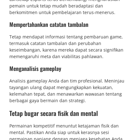
pemain untuk tetap mudah beradaptasi dan
berkomitmen untuk pembelajaran terus-menerus.
Mempertahankan catatan tambalan
Tetap mendapat informasi tentang pembaruan game,
termasuk catatan tambalan dan perubahan
keseimbangan, karena mereka dapat secara signifikan
memengaruhi meta dan viabilitas pahlawan.
Menganalisis gameplay
Analisis gameplay Anda dan tim profesional. Meninjau
tayangan ulang dapat mengungkapkan kekuatan,
kelemahan tepat, dan menawarkan wawasan tentang
berbagai gaya bermain dan strategi.
Tetap bugar secara fisik dan mental
Permainan kompetitif menuntut ketajaman fisik dan
mental. Pastikan Anda siap untuk kerasnya sesi
permainan panjang dengan menjaga kesehatan Anda.