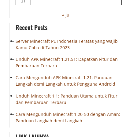
31
« Jul
Recent Posts
Server Minecraft PE Indonesia Teratas yang Wajib
Kamu Coba di Tahun 2023
Unduh APK Minecraft 1.21.51: Dapatkan Fitur dan
Pembaruan Terbaru
Cara Mengunduh APK Minecraft 1.21: Panduan
Langkah demi Langkah untuk Pengguna Android
Unduh Minecraft 1.1: Panduan Utama untuk Fitur
dan Pembaruan Terbaru
Cara Mengunduh Minecraft 1.20-50 dengan Aman:
Panduan Langkah demi Langkah
LINK LAINNYA