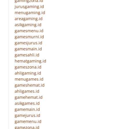
gamingzona.id
jurusgaming.id
menugaming.id
areagaming.id
asikgaming.id
gamesmenu.id
gamesmurni.id
gamesjurus.id
gamesmain.id
gamesahli.id
hematgaming.id
gameszona.id
ahligaming.id
menugames.id
gameshemat.id
ahligames.id
gamehemat.id
asikgames.id
gamemain.id
gamejurus.id
gamemenu.id
gamezona.id