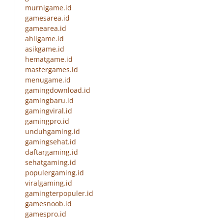
murnigame.id
gamesarea.id
gamearea.id
ahligame.id
asikgame.id
hematgame.id
mastergames.id
menugame.id
gamingdownload.id
gamingbaru.id
gamingviral.id
gamingpro.id
unduhgaming.id
gamingsehat.id
daftargaming.id
sehatgaming.id
populergaming.id
viralgaming.id
gamingterpopuler.id
gamesnoob.id
gamespro.id