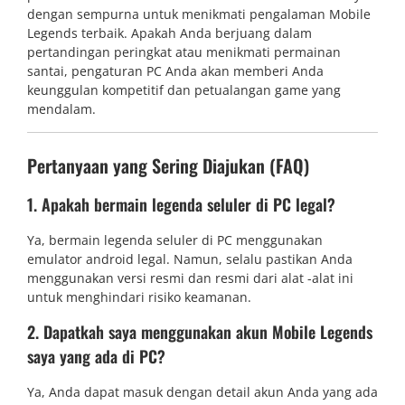
dengan sempurna untuk menikmati pengalaman Mobile
Legends terbaik. Apakah Anda berjuang dalam
pertandingan peringkat atau menikmati permainan
santai, pengaturan PC Anda akan memberi Anda
keunggulan kompetitif dan petualangan game yang
mendalam.
Pertanyaan yang Sering Diajukan (FAQ)
1. Apakah bermain legenda seluler di PC legal?
Ya, bermain legenda seluler di PC menggunakan
emulator android legal. Namun, selalu pastikan Anda
menggunakan versi resmi dan resmi dari alat -alat ini
untuk menghindari risiko keamanan.
2. Dapatkah saya menggunakan akun Mobile Legends
saya yang ada di PC?
Ya, Anda dapat masuk dengan detail akun Anda yang ada