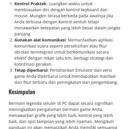
Kontrol Praktek
: Luangkan waktu untuk
membiasakan diri dengan kontrol keyboard dan
mouse. Mungkin terasa berbeda pada awalnya jika
Anda terbiasa dengan kontrol sentuh tetapi
menawarkan ketepatan yang lebih besar dalam jangka
panjang.
Gunakan alat komunikasi
: Memanfaatkan aplikasi
komunikasi suara seperti perselisihan atau fitur
obrolan terintegrasi untuk berkomunikasi secara
efektif dengan rekan satu tim, berbagi strategi dan
koordinasi gerakan.
Tetap diperbarui
: Pertahankan Emulator dan versi
game Anda diperbarui untuk mendapatkan manfaat
dari fitur terbaru dan peningkatan dari pengembang.
Kesimpulan
Bermain legenda seluler di PC dapat secara signifikan
meningkatkan pengalaman bermain game Anda,
menawarkan grafik yang lebih baik, kontrol yang lebih
baik, dan opsi tampilan yang lebih nyaman. Mengikuti
panduan ini akan memastikan Anda memiliki semuanya