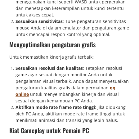
menggunakan kunci seperti WASD untuk pergerakan
dan menetapkan keterampilan untuk kunci tertentu
untuk akses cepat.
Sesuaikan sensitivitas
: Tune pengaturan sensitivitas
mouse Anda di dalam emulator dan pengaturan game
untuk mencapai respon kontrol yang optimal.
Mengoptimalkan pengaturan grafis
Untuk memastikan kinerja grafis terbaik:
Sesuaikan resolusi dan kualitas
: Tetapkan resolusi
game agar sesuai dengan monitor Anda untuk
pengalaman visual terbaik. Anda dapat menyesuaikan
pengaturan kualitas grafis dalam permainan
qq
online
untuk menyeimbangkan kinerja dan visual
sesuai dengan kemampuan PC Anda.
Aktifkan mode rate frame rate tinggi
: Jika didukung
oleh PC Anda, aktifkan mode rate frame tinggi untuk
menikmati animasi dan transisi yang lebih halus.
Kiat Gameplay untuk Pemain PC