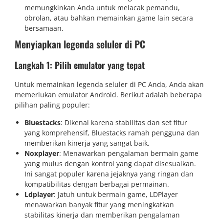
memungkinkan Anda untuk melacak pemandu,
obrolan, atau bahkan memainkan game lain secara
bersamaan.
Menyiapkan legenda seluler di PC
Langkah 1: Pilih emulator yang tepat
Untuk memainkan legenda seluler di PC Anda, Anda akan
memerlukan emulator Android. Berikut adalah beberapa
pilihan paling populer:
Bluestacks
: Dikenal karena stabilitas dan set fitur
yang komprehensif, Bluestacks ramah pengguna dan
memberikan kinerja yang sangat baik.
Noxplayer
: Menawarkan pengalaman bermain game
yang mulus dengan kontrol yang dapat disesuaikan.
Ini sangat populer karena jejaknya yang ringan dan
kompatibilitas dengan berbagai permainan.
Ldplayer
: Jatuh untuk bermain game, LDPlayer
menawarkan banyak fitur yang meningkatkan
stabilitas kinerja dan memberikan pengalaman