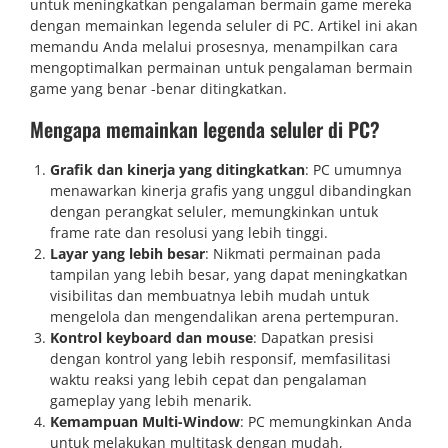
untuk meningkatkan pengalaman bermain game mereka
dengan memainkan legenda seluler di PC. Artikel ini akan
memandu Anda melalui prosesnya, menampilkan cara
mengoptimalkan permainan untuk pengalaman bermain
game yang benar -benar ditingkatkan.
Mengapa memainkan legenda seluler di PC?
Grafik dan kinerja yang ditingkatkan
: PC umumnya
menawarkan kinerja grafis yang unggul dibandingkan
dengan perangkat seluler, memungkinkan untuk
frame rate dan resolusi yang lebih tinggi.
Layar yang lebih besar
: Nikmati permainan pada
tampilan yang lebih besar, yang dapat meningkatkan
visibilitas dan membuatnya lebih mudah untuk
mengelola dan mengendalikan arena pertempuran.
Kontrol keyboard dan mouse
: Dapatkan presisi
dengan kontrol yang lebih responsif, memfasilitasi
waktu reaksi yang lebih cepat dan pengalaman
gameplay yang lebih menarik.
Kemampuan Multi-Window
: PC memungkinkan Anda
untuk melakukan multitask dengan mudah,