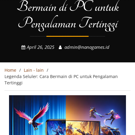
Bermain di PC untuk
Pengalaman Tertinggi
April 26, 2025
admin@nanagames.id
Home
Lain - lain
Legenda Seluler: Cara Bermain di PC untuk Pengalaman
Tertinggi