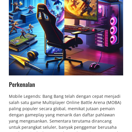
Perkenalan
Mobile Legends: Bang Bang telah dengan cepat menjadi
salah satu game Multiplayer Online Battle Arena (MOBA)
paling populer secara global, memikat jutaan pemain
dengan gameplay yang menarik dan daftar pahlawan
yang mengesankan. Sementara terutama dirancang
untuk perangkat seluler, banyak penggemar berusaha