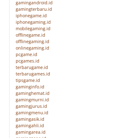
gamingandroid.id
gamingterbaru.id
iphonegame.id
iphonegaming.id
mobilegaming.id
offlinegame.id
offlinegaming.id
onlinegaming.id
pcgame.id
pcgames.id
terbarugame.id
terbarugames.id
tipsgame.id
gaminginfo.id
gaminghemat.id
gamingmurni.id
gamingjurus.id
gamingmenu.id
gamingasik.id
gamingahli.id
gamingarea.id