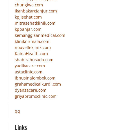
chungiwa.com
ikanbakarcianjur.com
kpjisehat.com
mitrasehatklinik.com
kpbanjar.com
kemanggisanmedical.com
kliniknirmala.com
nouvelleklinik.com
KainaHealth.com
shabirahusada.com
yadikacare.com
astaclinic.com
ibnusinalombok.com
grahamedicalkurdi.com
dyanzacare.com
griyabromoclinic.com
qq
Links