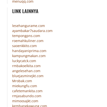
menuqq.com
LINK LAINNYA
lesehangurame.com
ayambakar7saudara.com
tempongpns.com
roemahkuliner.com
saoenkkito.com
handayaniprima.com
kampungmakan.com
luckycatck.com
rmbakoelkita.com
angelesehan.com
bluejasminejkt.com
Mrobak.com
miekungfu.com
cafetemankita.com
rmjasabundo.com
mimoosajkt.com
kembangkawung.com