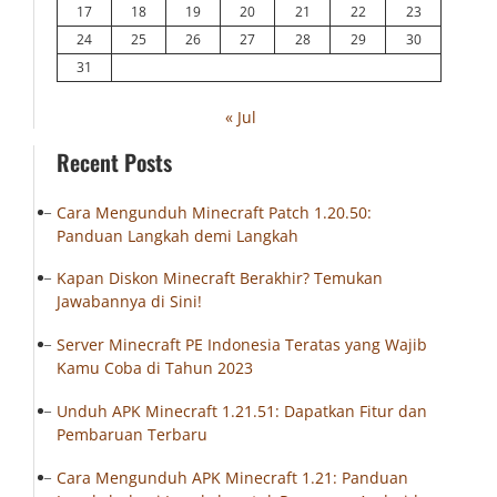
17
18
19
20
21
22
23
24
25
26
27
28
29
30
31
« Jul
Recent Posts
Cara Mengunduh Minecraft Patch 1.20.50:
Panduan Langkah demi Langkah
Kapan Diskon Minecraft Berakhir? Temukan
Jawabannya di Sini!
Server Minecraft PE Indonesia Teratas yang Wajib
Kamu Coba di Tahun 2023
Unduh APK Minecraft 1.21.51: Dapatkan Fitur dan
Pembaruan Terbaru
Cara Mengunduh APK Minecraft 1.21: Panduan