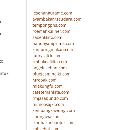
lesehangurame.com
ayambakar7saudara.com
n
tempongpns.com
roemahkuliner.com
n
saoenkkito.com
handayaniprima.com
kampungmakan.com
luckycatck.com
go
rmbakoelkita.com
angelesehan.com
untuk
bluejasminejkt.com
Mrobak.com
miekungfu.com
cafetemankita.com
rmjasabundo.com
mimoosajkt.com
kembangkawung.com
chungiwa.com
ikanbakarcianjur.com
kpjisehat.com