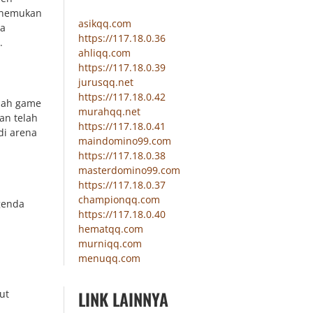
menemukan
asikqq.com
da
https://117.18.0.36
.
ahliqq.com
https://117.18.0.39
jurusqq.net
https://117.18.0.42
alah game
murahqq.net
an telah
https://117.18.0.41
di arena
maindomino99.com
https://117.18.0.38
masterdomino99.com
https://117.18.0.37
championqq.com
genda
https://117.18.0.40
hematqq.com
murniqq.com
menuqq.com
LINK LAINNYA
ut