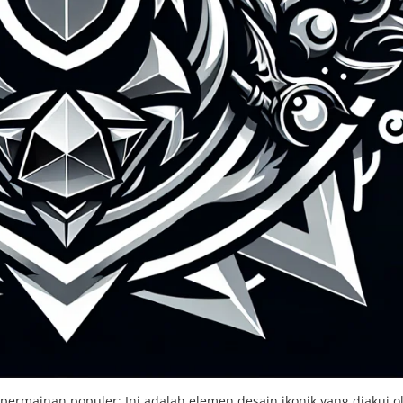
 permainan populer; Ini adalah elemen desain ikonik yang diakui o