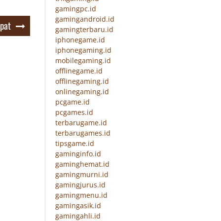
gamingpc.id
gamingandroid.id
pat
gamingterbaru.id
iphonegame.id
iphonegaming.id
mobilegaming.id
offlinegame.id
offlinegaming.id
onlinegaming.id
pcgame.id
pcgames.id
terbarugame.id
terbarugames.id
tipsgame.id
gaminginfo.id
gaminghemat.id
gamingmurni.id
gamingjurus.id
gamingmenu.id
gamingasik.id
gamingahli.id