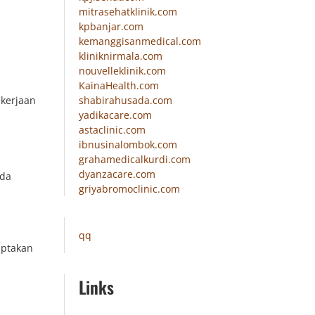
mitrasehatklinik.com
kpbanjar.com
kemanggisanmedical.com
kliniknirmala.com
nouvelleklinik.com
KainaHealth.com
shabirahusada.com
ekerjaan
yadikacare.com
astaclinic.com
ibnusinalombok.com
grahamedicalkurdi.com
dyanzacare.com
nda
griyabromoclinic.com
qq
iptakan
Links