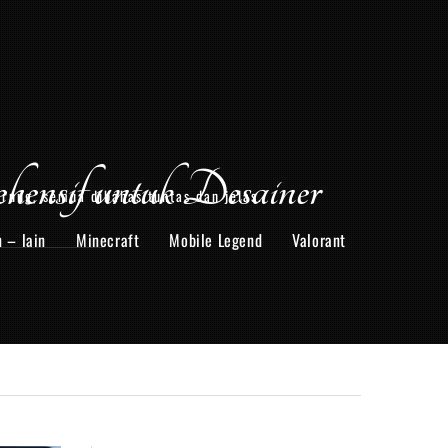
sif untuk Desainer
arung, semua dibahas tuntas dan jelas.
n – lain
Minecraft
Mobile Legend
Valorant