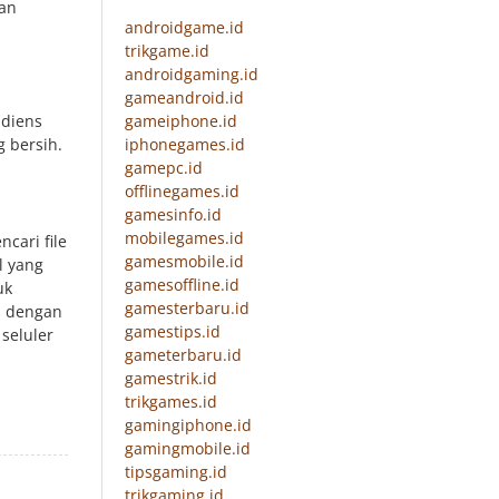
kan
androidgame.id
trikgame.id
androidgaming.id
gameandroid.id
gameiphone.id
udiens
iphonegames.id
g bersih.
gamepc.id
offlinegames.id
gamesinfo.id
mobilegames.id
cari file
gamesmobile.id
l yang
gamesoffline.id
uk
gamesterbaru.id
s dengan
gamestips.id
seluler
gameterbaru.id
gamestrik.id
trikgames.id
gamingiphone.id
gamingmobile.id
tipsgaming.id
trikgaming.id