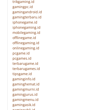
trikgaming.id
gamingpc.id
gamingandroid.id
gamingterbaru.id
iphonegame.id
iphonegaming.id
mobilegaming.id
offlinegame.id
offlinegaming.id
onlinegaming.id
pcgame.id
pcgames.id
terbarugame.id
terbarugames.id
tipsgame.id
gaminginfo.id
gaminghemat.id
gamingmurni.id
gamingjurus.id
gamingmenu.id
gamingasik.id
gamingahli.id