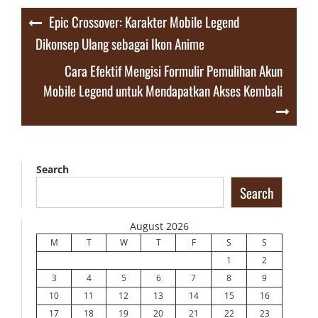
Post
Epic Crossover: Karakter Mobile Legend
navigation
Dikonsep Ulang sebagai Ikon Anime
Cara Efektif Mengisi Formulir Pemulihan Akun
Mobile Legend untuk Mendapatkan Akses Kembali
Search
Search
August 2026
M
T
W
T
F
S
S
1
2
3
4
5
6
7
8
9
10
11
12
13
14
15
16
17
18
19
20
21
22
23