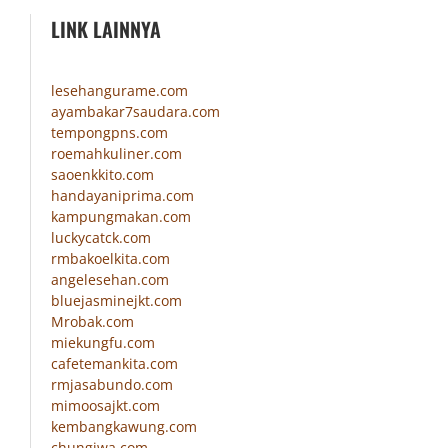
LINK LAINNYA
lesehangurame.com
ayambakar7saudara.com
tempongpns.com
roemahkuliner.com
saoenkkito.com
handayaniprima.com
kampungmakan.com
luckycatck.com
rmbakoelkita.com
angelesehan.com
bluejasminejkt.com
Mrobak.com
miekungfu.com
cafetemankita.com
rmjasabundo.com
mimoosajkt.com
kembangkawung.com
chungiwa.com