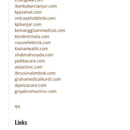
ikanbakarcianjur.com
kpjisehat.com
mitrasehatklinik.com
kpbanjar.com
kemanggisanmedical.com
kliniknirmala.com
nouvelleklinik.com
KainaHealth.com
shabirahusada.com
yadikacare.com
astaclinic.com
ibnusinalombok.com
grahamedicalkurdi.com
dyanzacare.com
griyabromoclinic.com
qq
Links