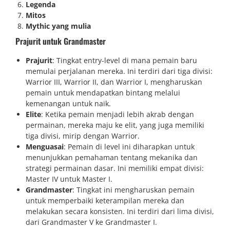
Legenda
Mitos
Mythic yang mulia
Prajurit untuk Grandmaster
Prajurit
: Tingkat entry-level di mana pemain baru
memulai perjalanan mereka. Ini terdiri dari tiga divisi:
Warrior III, Warrior II, dan Warrior I, mengharuskan
pemain untuk mendapatkan bintang melalui
kemenangan untuk naik.
Elite
: Ketika pemain menjadi lebih akrab dengan
permainan, mereka maju ke elit, yang juga memiliki
tiga divisi, mirip dengan Warrior.
Menguasai
: Pemain di level ini diharapkan untuk
menunjukkan pemahaman tentang mekanika dan
strategi permainan dasar. Ini memiliki empat divisi:
Master IV untuk Master I.
Grandmaster
: Tingkat ini mengharuskan pemain
untuk memperbaiki keterampilan mereka dan
melakukan secara konsisten. Ini terdiri dari lima divisi,
dari Grandmaster V ke Grandmaster I.