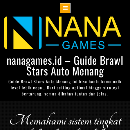
Skip
to
content
nanagames.id – Guide Brawl
Stars Auto Menang
Guide Brawl Stars Auto Menang ini bisa bantu kamu naik
level lebih cepat. Dari setting optimal hingga strategi
bertarung, semua dibahas tuntas dan jelas.
Memahami sistem tingkat