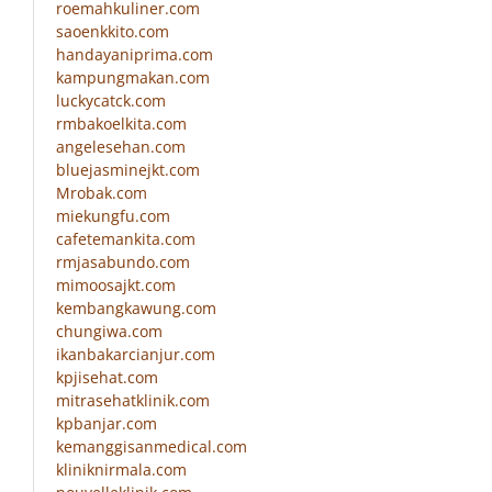
roemahkuliner.com
saoenkkito.com
handayaniprima.com
kampungmakan.com
luckycatck.com
rmbakoelkita.com
angelesehan.com
bluejasminejkt.com
Mrobak.com
miekungfu.com
cafetemankita.com
rmjasabundo.com
mimoosajkt.com
kembangkawung.com
chungiwa.com
ikanbakarcianjur.com
kpjisehat.com
mitrasehatklinik.com
kpbanjar.com
kemanggisanmedical.com
kliniknirmala.com