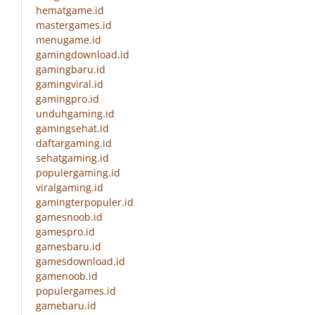
hematgame.id
mastergames.id
menugame.id
gamingdownload.id
gamingbaru.id
gamingviral.id
gamingpro.id
unduhgaming.id
gamingsehat.id
daftargaming.id
sehatgaming.id
populergaming.id
viralgaming.id
gamingterpopuler.id
gamesnoob.id
gamespro.id
gamesbaru.id
gamesdownload.id
gamenoob.id
populergames.id
gamebaru.id