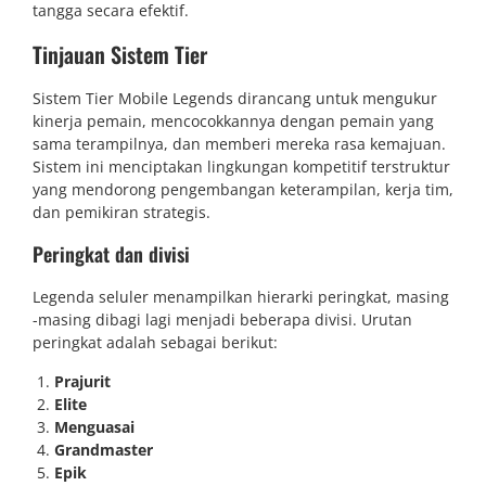
tangga secara efektif.
Tinjauan Sistem Tier
Sistem Tier Mobile Legends dirancang untuk mengukur
kinerja pemain, mencocokkannya dengan pemain yang
sama terampilnya, dan memberi mereka rasa kemajuan.
Sistem ini menciptakan lingkungan kompetitif terstruktur
yang mendorong pengembangan keterampilan, kerja tim,
dan pemikiran strategis.
Peringkat dan divisi
Legenda seluler menampilkan hierarki peringkat, masing
-masing dibagi lagi menjadi beberapa divisi. Urutan
peringkat adalah sebagai berikut:
Prajurit
Elite
Menguasai
Grandmaster
Epik