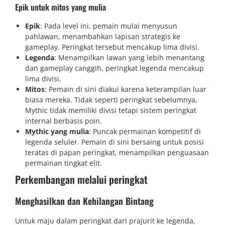
Epik untuk mitos yang mulia
Epik
: Pada level ini, pemain mulai menyusun
pahlawan, menambahkan lapisan strategis ke
gameplay. Peringkat tersebut mencakup lima divisi.
Legenda
: Menampilkan lawan yang lebih menantang
dan gameplay canggih, peringkat legenda mencakup
lima divisi.
Mitos
: Pemain di sini diakui karena keterampilan luar
biasa mereka. Tidak seperti peringkat sebelumnya,
Mythic tidak memiliki divisi tetapi sistem peringkat
internal berbasis poin.
Mythic yang mulia
: Puncak permainan kompetitif di
legenda seluler. Pemain di sini bersaing untuk posisi
teratas di papan peringkat, menampilkan penguasaan
permainan tingkat elit.
Perkembangan melalui peringkat
Menghasilkan dan Kehilangan Bintang
Untuk maju dalam peringkat dari prajurit ke legenda,