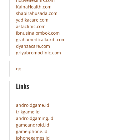
nouvelleklinik.com
KainaHealth.com
shabirahusada.com
yadikacare.com
astaclinic.com
ibnusinalombok.com
grahamedicalkurdi.com
dyanzacare.com
griyabromoclinic.com
qq
Links
androidgame.id
trikgame.id
androidgaming.id
gameandroid.id
gameiphone.id
iphonegames.id