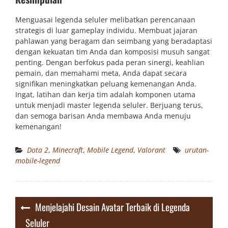
Menguasai legenda seluler melibatkan perencanaan
strategis di luar gameplay individu. Membuat jajaran
pahlawan yang beragam dan seimbang yang beradaptasi
dengan kekuatan tim Anda dan komposisi musuh sangat
penting. Dengan berfokus pada peran sinergi, keahlian
pemain, dan memahami meta, Anda dapat secara
signifikan meningkatkan peluang kemenangan Anda.
Ingat, latihan dan kerja tim adalah komponen utama
untuk menjadi master legenda seluler. Berjuang terus,
dan semoga barisan Anda membawa Anda menuju
kemenangan!
Dota 2
,
Minecraft
,
Mobile Legend
,
Valorant
urutan-
mobile-legend
Post
Menjelajahi Desain Avatar Terbaik di Legenda
navigation
Seluler