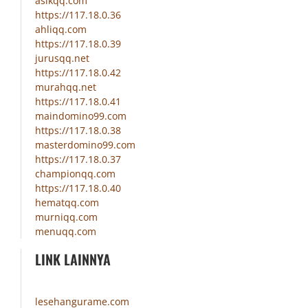
asikqq.com
https://117.18.0.36
ahliqq.com
https://117.18.0.39
jurusqq.net
https://117.18.0.42
murahqq.net
https://117.18.0.41
maindomino99.com
https://117.18.0.38
masterdomino99.com
https://117.18.0.37
championqq.com
https://117.18.0.40
hematqq.com
murniqq.com
menuqq.com
LINK LAINNYA
lesehangurame.com