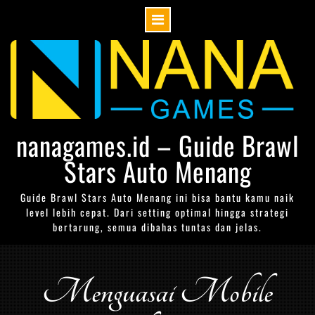
Skip
to
content
nanagames.id – Guide Brawl
Stars Auto Menang
Guide Brawl Stars Auto Menang ini bisa bantu kamu naik
level lebih cepat. Dari setting optimal hingga strategi
bertarung, semua dibahas tuntas dan jelas.
Menguasai Mobile