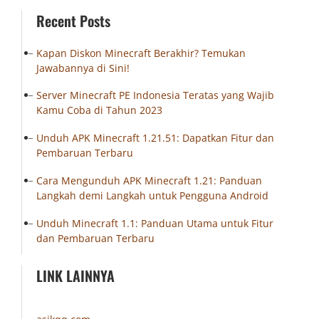
Recent Posts
Kapan Diskon Minecraft Berakhir? Temukan
Jawabannya di Sini!
Server Minecraft PE Indonesia Teratas yang Wajib
Kamu Coba di Tahun 2023
Unduh APK Minecraft 1.21.51: Dapatkan Fitur dan
Pembaruan Terbaru
Cara Mengunduh APK Minecraft 1.21: Panduan
Langkah demi Langkah untuk Pengguna Android
Unduh Minecraft 1.1: Panduan Utama untuk Fitur
dan Pembaruan Terbaru
LINK LAINNYA