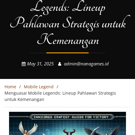
Legends: Lineup
Pahlawan Strategis untuk
Kemenangan
May 31, 2025
admin@nanagames.id
Home
Mobile Legend
Menguasai Mobile Legends: Lineup Pahlawan Strategis
untuk Kemenangan