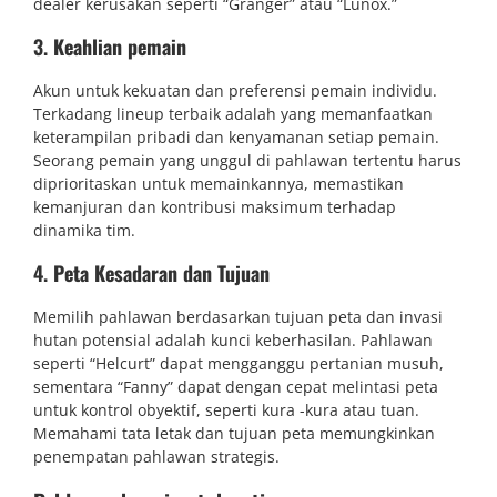
dealer kerusakan seperti “Granger” atau “Lunox.”
3.
Keahlian pemain
Akun untuk kekuatan dan preferensi pemain individu.
Terkadang lineup terbaik adalah yang memanfaatkan
keterampilan pribadi dan kenyamanan setiap pemain.
Seorang pemain yang unggul di pahlawan tertentu harus
diprioritaskan untuk memainkannya, memastikan
kemanjuran dan kontribusi maksimum terhadap
dinamika tim.
4.
Peta Kesadaran dan Tujuan
Memilih pahlawan berdasarkan tujuan peta dan invasi
hutan potensial adalah kunci keberhasilan. Pahlawan
seperti “Helcurt” dapat mengganggu pertanian musuh,
sementara “Fanny” dapat dengan cepat melintasi peta
untuk kontrol obyektif, seperti kura -kura atau tuan.
Memahami tata letak dan tujuan peta memungkinkan
penempatan pahlawan strategis.