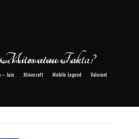
Mitos atau Fakta?
arung, semua dibahas tuntas dan jelas.
n – lain
Minecraft
Mobile Legend
Valorant