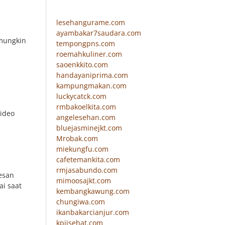
lesehangurame.com
ayambakar7saudara.com
 mungkin
tempongpns.com
roemahkuliner.com
saoenkkito.com
handayaniprima.com
kampungmakan.com
luckycatck.com
rmbakoelkita.com
video
angelesehan.com
bluejasminejkt.com
Mrobak.com
miekungfu.com
cafetemankita.com
rmjasabundo.com
esan
mimoosajkt.com
i saat
kembangkawung.com
chungiwa.com
ikanbakarcianjur.com
kpjisehat.com