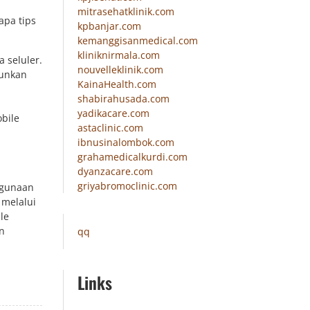
mitrasehatklinik.com
apa tips
kpbanjar.com
kemanggisanmedical.com
kliniknirmala.com
 seluler.
nouvelleklinik.com
runkan
KainaHealth.com
shabirahusada.com
yadikacare.com
bile
astaclinic.com
ibnusinalombok.com
grahamedicalkurdi.com
dyanzacare.com
griyabromoclinic.com
ggunaan
 melalui
le
n
qq
Links