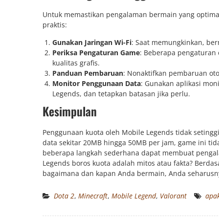
Untuk memastikan pengalaman bermain yang optimal 
praktis:
Gunakan Jaringan Wi-Fi
: Saat memungkinkan, ber
Periksa Pengaturan Game
: Beberapa pengaturan
kualitas grafis.
Panduan Pembaruan
: Nonaktifkan pembaruan oto
Monitor Penggunaan Data
: Gunakan aplikasi mon
Legends, dan tetapkan batasan jika perlu.
Kesimpulan
Penggunaan kuota oleh Mobile Legends tidak seting
data sekitar 20MB hingga 50MB per jam, game ini ti
beberapa langkah sederhana dapat membuat pengala
Legends boros kuota adalah mitos atau fakta? Berda
bagaimana dan kapan Anda bermain, Anda seharusny
Dota 2
,
Minecraft
,
Mobile Legend
,
Valorant
apak