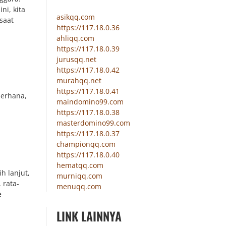
i, kita
asikqq.com
saat
https://117.18.0.36
ahliqq.com
https://117.18.0.39
jurusqq.net
https://117.18.0.42
murahqq.net
https://117.18.0.41
derhana,
maindomino99.com
https://117.18.0.38
masterdomino99.com
https://117.18.0.37
championqq.com
https://117.18.0.40
hematqq.com
h lanjut,
murniqq.com
 rata-
menuqq.com
e
LINK LAINNYA