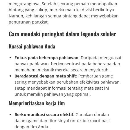
menguranginya. Setelah seorang pemain mendapatkan
bintang yang cukup, mereka maju ke divisi berikutnya.
Namun, kehilangan semua bintang dapat menyebabkan
penurunan pangkat.
Cara mendaki peringkat dalam legenda seluler
Kuasai pahlawan Anda
Fokus pada beberapa pahlawan
: Daripada menguasai
banyak pahlawan, berkonsentrasi pada beberapa dan
memahami mekanik mereka secara menyeluruh.
Beradaptasi dengan meta shift
: Pembaruan game
sering menyebabkan perubahan efektivitas pahlawan.
Tetap mendapat informasi tentang meta saat ini
untuk memilih pahlawan yang optimal.
Memprioritaskan kerja tim
Berkomunikasi secara efektif
: Gunakan obrolan
dalam game dan fitur sinyal untuk berkoordinasi
dengan tim Anda.