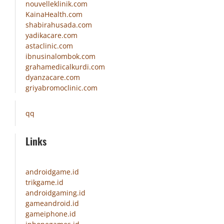
nouvelleklinik.com
KainaHealth.com
shabirahusada.com
yadikacare.com
astaclinic.com
ibnusinalombok.com
grahamedicalkurdi.com
dyanzacare.com
griyabromoclinic.com
qq
Links
androidgame.id
trikgame.id
androidgaming.id
gameandroid.id
gameiphone.id