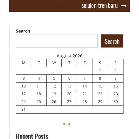
seluler: tren baru
Search
Search
August 2026
M
T
W
T
F
S
S
1
2
3
4
5
6
7
8
9
10
11
12
13
14
15
16
17
18
19
20
21
22
23
24
25
26
27
28
29
30
31
« Jul
Recent Posts