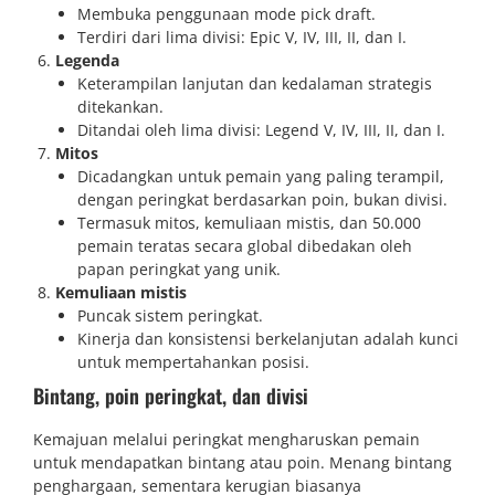
Membuka penggunaan mode pick draft.
Terdiri dari lima divisi: Epic V, IV, III, II, dan I.
Legenda
Keterampilan lanjutan dan kedalaman strategis
ditekankan.
Ditandai oleh lima divisi: Legend V, IV, III, II, dan I.
Mitos
Dicadangkan untuk pemain yang paling terampil,
dengan peringkat berdasarkan poin, bukan divisi.
Termasuk mitos, kemuliaan mistis, dan 50.000
pemain teratas secara global dibedakan oleh
papan peringkat yang unik.
Kemuliaan mistis
Puncak sistem peringkat.
Kinerja dan konsistensi berkelanjutan adalah kunci
untuk mempertahankan posisi.
Bintang, poin peringkat, dan divisi
Kemajuan melalui peringkat mengharuskan pemain
untuk mendapatkan bintang atau poin. Menang bintang
penghargaan, sementara kerugian biasanya