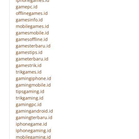
iphonegames.id
gamepc.id
offlinegames.id
gamesinfo.id
mobilegames.id
gamesmobile.id
gamesoffline.id
gamesterbaru.id
gamestips.id
gameterbaru.id
gamestrik.id
trikgames.id
gamingiphone.id
gamingmobile.id
tipsgaming.id
trikgaming.id
gamingpc.id
gamingandroid.id
gamingterbaru.id
iphonegame.id
iphonegaming.id
mobilegaming.id