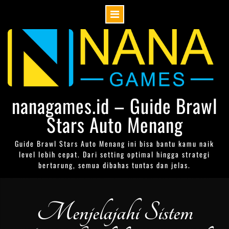
Skip
to
content
nanagames.id – Guide Brawl
Stars Auto Menang
Guide Brawl Stars Auto Menang ini bisa bantu kamu naik
level lebih cepat. Dari setting optimal hingga strategi
bertarung, semua dibahas tuntas dan jelas.
Menjelajahi Sistem