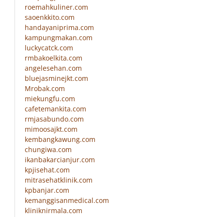
roemahkuliner.com
saoenkkito.com
handayaniprima.com
kampungmakan.com
luckycatck.com
rmbakoelkita.com
angelesehan.com
bluejasminejkt.com
Mrobak.com
miekungfu.com
cafetemankita.com
rmjasabundo.com
mimoosajkt.com
kembangkawung.com
chungiwa.com
ikanbakarcianjur.com
kpjisehat.com
mitrasehatklinik.com
kpbanjar.com
kemanggisanmedical.com
kliniknirmala.com