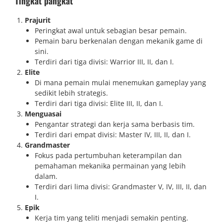
Tingkat pangkat
Prajurit
Peringkat awal untuk sebagian besar pemain.
Pemain baru berkenalan dengan mekanik game di
sini.
Terdiri dari tiga divisi: Warrior III, II, dan I.
Elite
Di mana pemain mulai menemukan gameplay yang
sedikit lebih strategis.
Terdiri dari tiga divisi: Elite III, II, dan I.
Menguasai
Pengantar strategi dan kerja sama berbasis tim.
Terdiri dari empat divisi: Master IV, III, II, dan I.
Grandmaster
Fokus pada pertumbuhan keterampilan dan
pemahaman mekanika permainan yang lebih
dalam.
Terdiri dari lima divisi: Grandmaster V, IV, III, II, dan
I.
Epik
Kerja tim yang teliti menjadi semakin penting.