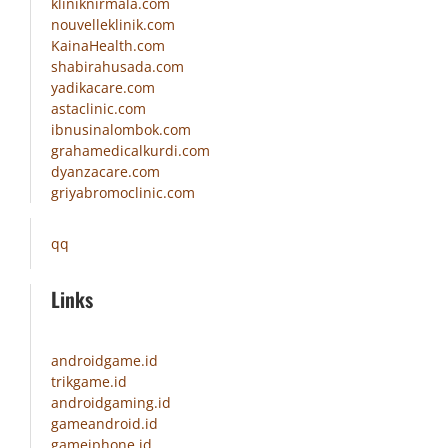
kliniknirmala.com
nouvelleklinik.com
KainaHealth.com
shabirahusada.com
yadikacare.com
astaclinic.com
ibnusinalombok.com
grahamedicalkurdi.com
dyanzacare.com
griyabromoclinic.com
qq
Links
androidgame.id
trikgame.id
androidgaming.id
gameandroid.id
gameiphone.id