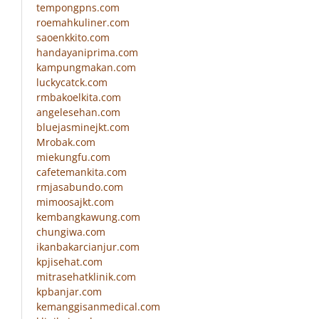
tempongpns.com
roemahkuliner.com
saoenkkito.com
handayaniprima.com
kampungmakan.com
luckycatck.com
rmbakoelkita.com
angelesehan.com
bluejasminejkt.com
Mrobak.com
miekungfu.com
cafetemankita.com
rmjasabundo.com
mimoosajkt.com
kembangkawung.com
chungiwa.com
ikanbakarcianjur.com
kpjisehat.com
mitrasehatklinik.com
kpbanjar.com
kemanggisanmedical.com