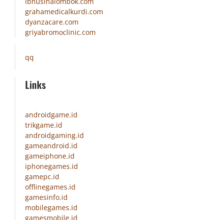
ibnusinalombok.com
grahamedicalkurdi.com
dyanzacare.com
griyabromoclinic.com
qq
Links
androidgame.id
trikgame.id
androidgaming.id
gameandroid.id
gameiphone.id
iphonegames.id
gamepc.id
offlinegames.id
gamesinfo.id
mobilegames.id
gamesmobile.id