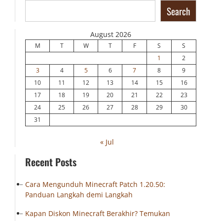
Search
August 2026
M
T
W
T
F
S
S
1
2
3
4
5
6
7
8
9
10
11
12
13
14
15
16
17
18
19
20
21
22
23
24
25
26
27
28
29
30
31
« Jul
Recent Posts
Cara Mengunduh Minecraft Patch 1.20.50:
Panduan Langkah demi Langkah
Kapan Diskon Minecraft Berakhir? Temukan