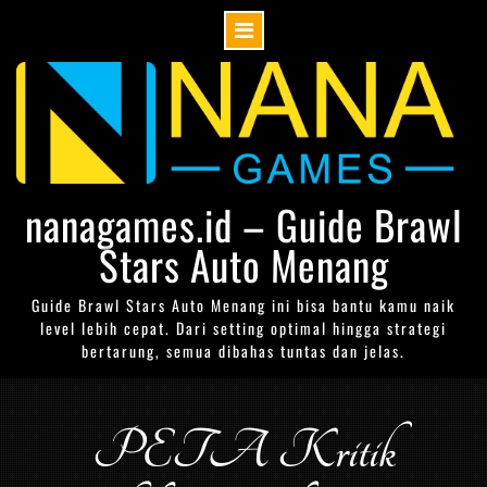
Skip
to
content
nanagames.id – Guide Brawl
Stars Auto Menang
Guide Brawl Stars Auto Menang ini bisa bantu kamu naik
level lebih cepat. Dari setting optimal hingga strategi
bertarung, semua dibahas tuntas dan jelas.
PETA Kritik