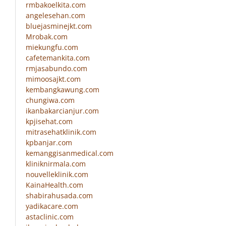
rmbakoelkita.com
angelesehan.com
bluejasminejkt.com
Mrobak.com
miekungfu.com
cafetemankita.com
rmjasabundo.com
mimoosajkt.com
kembangkawung.com
chungiwa.com
ikanbakarcianjur.com
kpjisehat.com
mitrasehatklinik.com
kpbanjar.com
kemanggisanmedical.com
kliniknirmala.com
nouvelleklinik.com
KainaHealth.com
shabirahusada.com
yadikacare.com
astaclinic.com