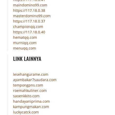
maindomino99.com
https://117.18.0.38
masterdomino99.com
https://117.18.0.37
championqq.com
https://117.18.0.40
hematqq.com
murniqq.com
menuqq.com
LINK LAINNYA
lesehangurame.com
ayambakar7saudara.com
tempongpns.com
roemahkuliner.com
saoenkkito.com
handayaniprima.com
kampungmakan.com
luckycatck.com