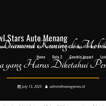
wl Stars Auto Menang
 Diamond Kuning di Mobile
aik level lebih cepat. Dari setting optimal hingga strategi bert
Home
Dota 2
Genshin Impact
Lai
 yang Harus Diketahui Pem
July 13, 2025
admin@nanagames.id