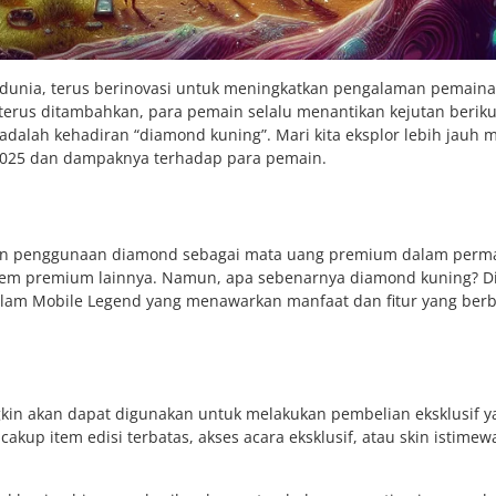
 dunia, terus berinovasi untuk meningkatkan pengalaman pemain
rus ditambahkan, para pemain selalu menantikan kejutan beriku
adalah kehadiran “diamond kuning”. Mari kita eksplor lebih jauh 
n 2025 dan dampaknya terhadap para pemain.
ngan penggunaan diamond sebagai mata uang premium dalam perm
item premium lainnya. Namun, apa sebenarnya diamond kuning? 
alam Mobile Legend yang menawarkan manfaat dan fitur yang berb
in akan dapat digunakan untuk melakukan pembelian eksklusif ya
akup item edisi terbatas, akses acara eksklusif, atau skin istimew