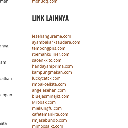
menuqq.com
laman
LINK LAINNYA
lesehangurame.com
ayambakar7saudara.com
nnya.
tempongpns.com
roemahkuliner.com
saoenkkito.com
alam
handayaniprima.com
kampungmakan.com
luckycatck.com
patkan
rmbakoelkita.com
angelesehan.com
dengan
bluejasminejkt.com
Mrobak.com
miekungfu.com
cafetemankita.com
rmjasabundo.com
mata
mimoosajkt.com