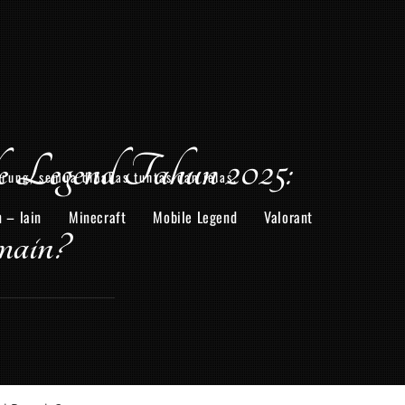
 Legend Tahun 2025:
arung, semua dibahas tuntas dan jelas.
n – lain
Minecraft
Mobile Legend
Valorant
ain?