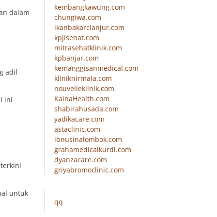
kembangkawung.com
ian dalam
chungiwa.com
ikanbakarcianjur.com
kpjisehat.com
mitrasehatklinik.com
kpbanjar.com
kemanggisanmedical.com
 adil
kliniknirmala.com
nouvelleklinik.com
KainaHealth.com
 ini
shabirahusada.com
yadikacare.com
astaclinic.com
ibnusinalombok.com
grahamedicalkurdi.com
dyanzacare.com
terkini
griyabromoclinic.com
nal untuk
qq