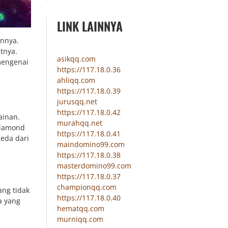
LINK LAINNYA
annya.
tnya.
asikqq.com
mengenai
https://117.18.0.36
ahliqq.com
https://117.18.0.39
jurusqq.net
https://117.18.0.42
ainan.
murahqq.net
Diamond
https://117.18.0.41
eda dari
maindomino99.com
https://117.18.0.38
masterdomino99.com
https://117.18.0.37
championqq.com
ng tidak
https://117.18.0.40
a yang
hematqq.com
murniqq.com