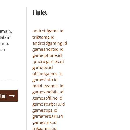
Links
androidgame.id
emain.
trikgame.id
 dalam
androidgaming.id
bantu
gameandroid.id
lah
gameiphone.id
iphonegames.id
gamepc.id
offlinegames.id
gamesinfo.id
mobilegames.id
gamesmobile.id
nton
gamesoffline.id
gamesterbaru.id
gamestips.id
gameterbaru.id
gamestrik.id
trikgames.id