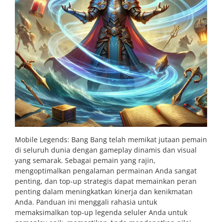
Mobile Legends: Bang Bang telah memikat jutaan pemain
di seluruh dunia dengan gameplay dinamis dan visual
yang semarak. Sebagai pemain yang rajin,
mengoptimalkan pengalaman permainan Anda sangat
penting, dan top-up strategis dapat memainkan peran
penting dalam meningkatkan kinerja dan kenikmatan
Anda. Panduan ini menggali rahasia untuk
memaksimalkan top-up legenda seluler Anda untuk