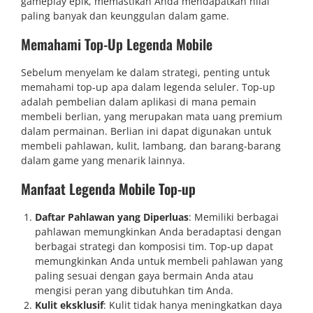
gameplay epik, memastikan Anda mendapatkan nilai
paling banyak dan keunggulan dalam game.
Memahami Top-Up Legenda Mobile
Sebelum menyelam ke dalam strategi, penting untuk
memahami top-up apa dalam legenda seluler. Top-up
adalah pembelian dalam aplikasi di mana pemain
membeli berlian, yang merupakan mata uang premium
dalam permainan. Berlian ini dapat digunakan untuk
membeli pahlawan, kulit, lambang, dan barang-barang
dalam game yang menarik lainnya.
Manfaat Legenda Mobile Top-up
Daftar Pahlawan yang Diperluas
: Memiliki berbagai
pahlawan memungkinkan Anda beradaptasi dengan
berbagai strategi dan komposisi tim. Top-up dapat
memungkinkan Anda untuk membeli pahlawan yang
paling sesuai dengan gaya bermain Anda atau
mengisi peran yang dibutuhkan tim Anda.
Kulit eksklusif
: Kulit tidak hanya meningkatkan daya