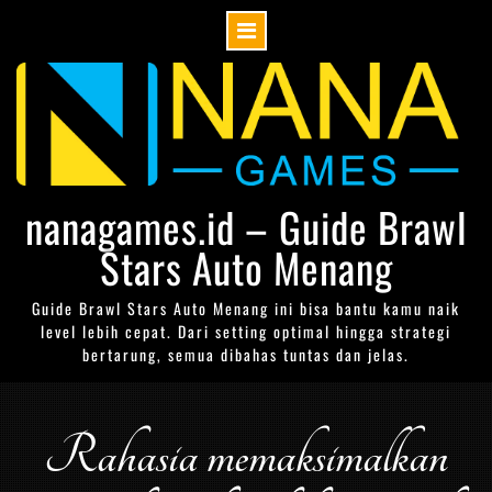
Skip
to
content
nanagames.id – Guide Brawl
Stars Auto Menang
Guide Brawl Stars Auto Menang ini bisa bantu kamu naik
level lebih cepat. Dari setting optimal hingga strategi
bertarung, semua dibahas tuntas dan jelas.
Rahasia memaksimalkan