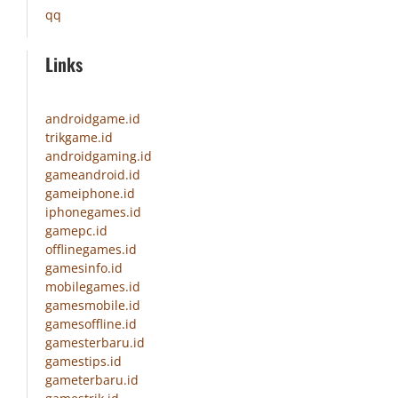
qq
Links
androidgame.id
trikgame.id
androidgaming.id
gameandroid.id
gameiphone.id
iphonegames.id
gamepc.id
offlinegames.id
gamesinfo.id
mobilegames.id
gamesmobile.id
gamesoffline.id
gamesterbaru.id
gamestips.id
gameterbaru.id