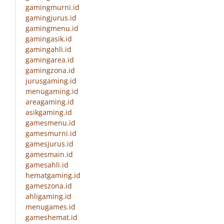
gamingmurni.id
gamingjurus.id
gamingmenu.id
gamingasik.id
gamingahli.id
gamingarea.id
gamingzona.id
jurusgaming.id
menugaming.id
areagaming.id
asikgaming.id
gamesmenu.id
gamesmurni.id
gamesjurus.id
gamesmain.id
gamesahli.id
hematgaming.id
gameszona.id
ahligaming.id
menugames.id
gameshemat.id