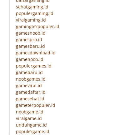
daftargaming.id
sehatgaming.id
populergaming.id
viralgaming.id
gamingterpopuler.id
gamesnoob.id
gamespro.id
gamesbaru.id
gamesdownload.id
gamenoob.id
populergames.id
gamebaru.id
noobgames.id
gameviral.id
gamedaftar.id
gamesehat.id
gameterpopuler.id
noobgame.id
viralgame.id
unduhgame.id
populergame.id