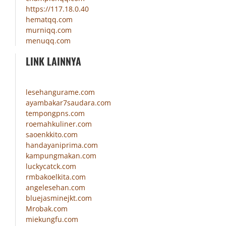
https://117.18.0.40
hematqq.com
murniqq.com
menuqq.com
LINK LAINNYA
lesehangurame.com
ayambakar7saudara.com
tempongpns.com
roemahkuliner.com
saoenkkito.com
handayaniprima.com
kampungmakan.com
luckycatck.com
rmbakoelkita.com
angelesehan.com
bluejasminejkt.com
Mrobak.com
miekungfu.com