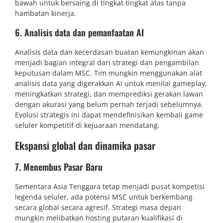
bawah untuk bersaing di tingkat tingkat atas tanpa
hambatan kinerja.
6. Analisis data dan pemanfaatan AI
Analisis data dan kecerdasan buatan kemungkinan akan
menjadi bagian integral dari strategi dan pengambilan
keputusan dalam MSC. Tim mungkin menggunakan alat
analisis data yang digerakkan AI untuk menilai gameplay,
meningkatkan strategi, dan memprediksi gerakan lawan
dengan akurasi yang belum pernah terjadi sebelumnya.
Evolusi strategis ini dapat mendefinisikan kembali game
seluler kompetitif di kejuaraan mendatang.
Ekspansi global dan dinamika pasar
7. Menembus Pasar Baru
Sementara Asia Tenggara tetap menjadi pusat kompetisi
legenda seluler, ada potensi MSC untuk berkembang
secara global secara agresif. Strategi masa depan
mungkin melibatkan hosting putaran kualifikasi di