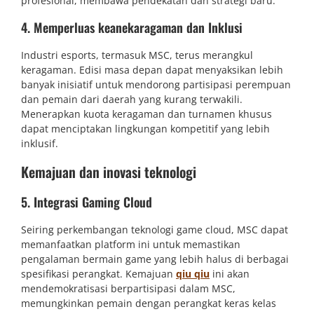
profesional, membawa pendekatan dan strategi baru.
4. Memperluas keanekaragaman dan Inklusi
Industri esports, termasuk MSC, terus merangkul
keragaman. Edisi masa depan dapat menyaksikan lebih
banyak inisiatif untuk mendorong partisipasi perempuan
dan pemain dari daerah yang kurang terwakili.
Menerapkan kuota keragaman dan turnamen khusus
dapat menciptakan lingkungan kompetitif yang lebih
inklusif.
Kemajuan dan inovasi teknologi
5. Integrasi Gaming Cloud
Seiring perkembangan teknologi game cloud, MSC dapat
memanfaatkan platform ini untuk memastikan
pengalaman bermain game yang lebih halus di berbagai
spesifikasi perangkat. Kemajuan
qiu qiu
ini akan
mendemokratisasi berpartisipasi dalam MSC,
memungkinkan pemain dengan perangkat keras kelas