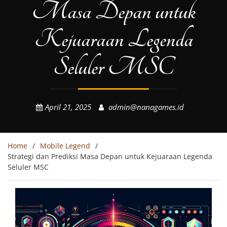
Masa Depan untuk
Kejuaraan Legenda
Seluler MSC
April 21, 2025
admin@nanagames.id
Home
Mobile Legend
Strategi dan Prediksi Masa Depan untuk Kejuaraan Legenda
Seluler MSC