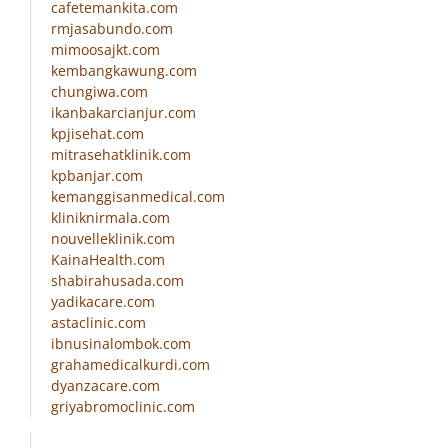
cafetemankita.com
rmjasabundo.com
mimoosajkt.com
kembangkawung.com
chungiwa.com
ikanbakarcianjur.com
kpjisehat.com
mitrasehatklinik.com
kpbanjar.com
kemanggisanmedical.com
kliniknirmala.com
nouvelleklinik.com
KainaHealth.com
shabirahusada.com
yadikacare.com
astaclinic.com
ibnusinalombok.com
grahamedicalkurdi.com
dyanzacare.com
griyabromoclinic.com