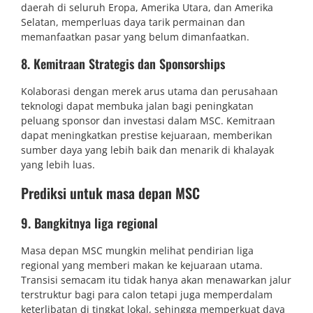
daerah di seluruh Eropa, Amerika Utara, dan Amerika
Selatan, memperluas daya tarik permainan dan
memanfaatkan pasar yang belum dimanfaatkan.
8. Kemitraan Strategis dan Sponsorships
Kolaborasi dengan merek arus utama dan perusahaan
teknologi dapat membuka jalan bagi peningkatan
peluang sponsor dan investasi dalam MSC. Kemitraan
dapat meningkatkan prestise kejuaraan, memberikan
sumber daya yang lebih baik dan menarik di khalayak
yang lebih luas.
Prediksi untuk masa depan MSC
9. Bangkitnya liga regional
Masa depan MSC mungkin melihat pendirian liga
regional yang memberi makan ke kejuaraan utama.
Transisi semacam itu tidak hanya akan menawarkan jalur
terstruktur bagi para calon tetapi juga memperdalam
keterlibatan di tingkat lokal, sehingga memperkuat daya