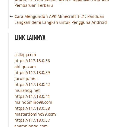
Pembaruan Terbaru
Cara Mengunduh APK Minecraft 1.21: Panduan
Langkah demi Langkah untuk Pengguna Android
LINK LAINNYA
asikqq.com
https://117.18.0.36
ahliqq.com
https://117.18.0.39
jurusqq.net
https://117.18.0.42
murahqq.net
https://117.18.0.41
maindomino99.com
https://117.18.0.38
masterdomino99.com
https://117.18.0.37
championqq.com