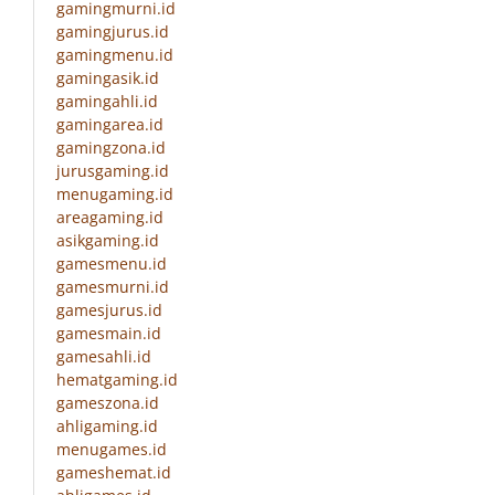
gamingmurni.id
gamingjurus.id
gamingmenu.id
gamingasik.id
gamingahli.id
gamingarea.id
gamingzona.id
jurusgaming.id
menugaming.id
areagaming.id
asikgaming.id
gamesmenu.id
gamesmurni.id
gamesjurus.id
gamesmain.id
gamesahli.id
hematgaming.id
gameszona.id
ahligaming.id
menugames.id
gameshemat.id