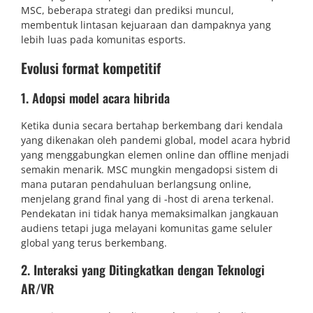
MSC, beberapa strategi dan prediksi muncul,
membentuk lintasan kejuaraan dan dampaknya yang
lebih luas pada komunitas esports.
Evolusi format kompetitif
1. Adopsi model acara hibrida
Ketika dunia secara bertahap berkembang dari kendala
yang dikenakan oleh pandemi global, model acara hybrid
yang menggabungkan elemen online dan offline menjadi
semakin menarik. MSC mungkin mengadopsi sistem di
mana putaran pendahuluan berlangsung online,
menjelang grand final yang di -host di arena terkenal.
Pendekatan ini tidak hanya memaksimalkan jangkauan
audiens tetapi juga melayani komunitas game seluler
global yang terus berkembang.
2. Interaksi yang Ditingkatkan dengan Teknologi
AR/VR