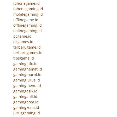
iphonegame.id
iphonegaming.id
mobilegaming.id
offlinegame.id
offlinegaming.id
onlinegaming.id
pcgame.id
pcgames.id
terbarugame.id
terbarugames.id
tipsgame.id
gaminginfo.id
gaminghemat.id
gamingmurni.id
gamingjurus.id
gamingmenu.id
gamingasik.id
gamingahli.id
gamingarea.id
gamingzona.id
jurusgaming.id