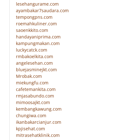
lesehangurame.com
ayambakar7saudara.com
tempongpns.com
roemahkuliner.com
saoenkkito.com
handayaniprima.com
kampungmakan.com
luckycatck.com
rmbakoelkita.com
angelesehan.com
bluejasminejkt.com
Mrobak.com
miekungfu.com
cafetemankita.com
rmjasabundo.com
mimoosajkt.com
kembangkawung.com
chungiwa.com
ikanbakarcianjur.com
kpjisehat.com
mitrasehatklinik.com