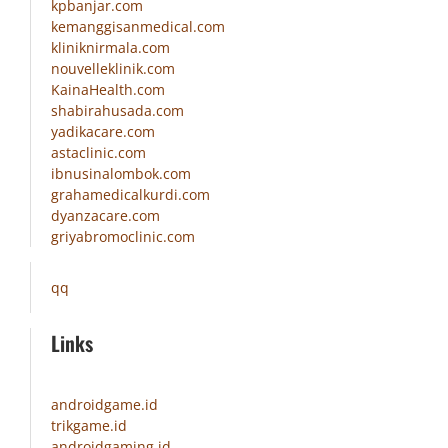
kpbanjar.com
kemanggisanmedical.com
kliniknirmala.com
nouvelleklinik.com
KainaHealth.com
shabirahusada.com
yadikacare.com
astaclinic.com
ibnusinalombok.com
grahamedicalkurdi.com
dyanzacare.com
griyabromoclinic.com
qq
Links
androidgame.id
trikgame.id
androidgaming.id