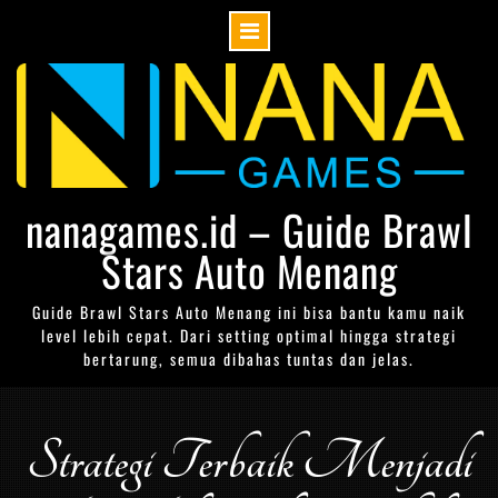
Skip
to
content
nanagames.id – Guide Brawl
Stars Auto Menang
Guide Brawl Stars Auto Menang ini bisa bantu kamu naik
level lebih cepat. Dari setting optimal hingga strategi
bertarung, semua dibahas tuntas dan jelas.
Strategi Terbaik Menjadi