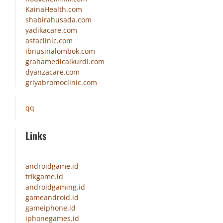
KainaHealth.com
shabirahusada.com
yadikacare.com
astaclinic.com
ibnusinalombok.com
grahamedicalkurdi.com
dyanzacare.com
griyabromoclinic.com
qq
Links
androidgame.id
trikgame.id
androidgaming.id
gameandroid.id
gameiphone.id
iphonegames.id