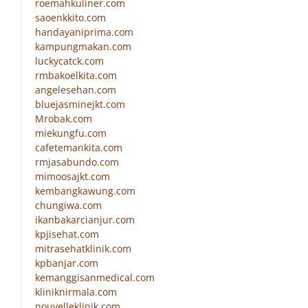
roemahkuliner.com
saoenkkito.com
handayaniprima.com
kampungmakan.com
luckycatck.com
rmbakoelkita.com
angelesehan.com
bluejasminejkt.com
Mrobak.com
miekungfu.com
cafetemankita.com
rmjasabundo.com
mimoosajkt.com
kembangkawung.com
chungiwa.com
ikanbakarcianjur.com
kpjisehat.com
mitrasehatklinik.com
kpbanjar.com
kemanggisanmedical.com
kliniknirmala.com
nouvelleklinik.com