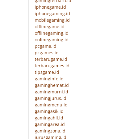
gamingterbaru.id
iphonegame.id
iphonegaming.id
mobilegaming.id
offlinegame.id
offlinegaming.id
onlinegaming.id
pcgame.id
pcgames.id
terbarugame.id
terbarugames.id
tipsgame.id
gaminginfo.id
gaminghemat.id
gamingmurni.id
gamingjurus.id
gamingmenu.id
gamingasik.id
gamingahli.id
gamingarea.id
gamingzona.id
jurusgaming.id