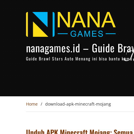
Skip
to
content
nanagames.id – Guide Bra
Ta
Guide Brawl Stars Auto Menang ini bisa bantu kamu n
Home
download-apk-minecraft-mojang
Unduh APK Minecraft Mojang: Semua 