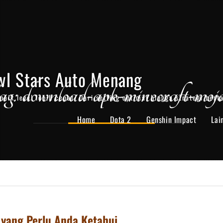
wl Stars Auto Menang
g: download-apk-minecraft-moj
aik level lebih cepat. Dari setting optimal hingga strategi bert
Home
Dota 2
Genshin Impact
Lai
yang Perlu Anda Ketahui