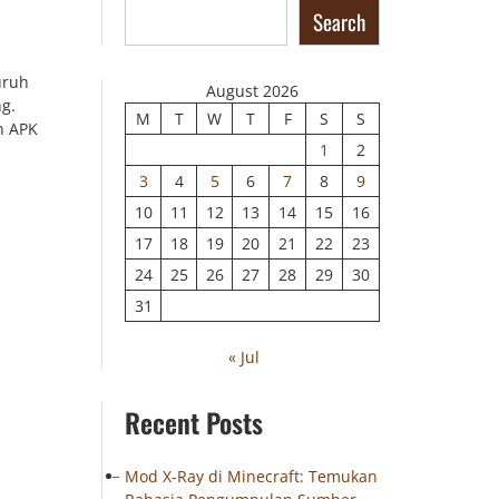
Search
uruh
August 2026
ng.
M
T
W
T
F
S
S
h APK
1
2
3
4
5
6
7
8
9
10
11
12
13
14
15
16
17
18
19
20
21
22
23
24
25
26
27
28
29
30
31
« Jul
Recent Posts
Mod X-Ray di Minecraft: Temukan