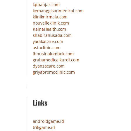
kpbanjar.com
kemanggisanmedical.com
kliniknirmala.com
nouvelleklinik.com
KainaHealth.com
shabirahusada.com
yadikacare.com
astaclinic.com
ibnusinalombok.com
grahamedicalkurdi.com
dyanzacare.com
griyabromoclinic.com
Links
androidgame.id
trikgame.id