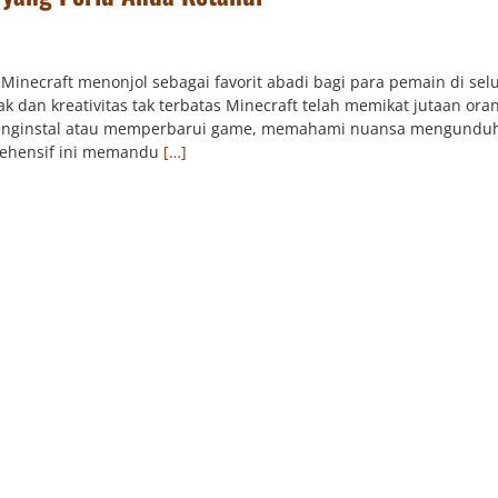
inecraft menonjol sebagai favorit abadi bagi para pemain di sel
k dan kreativitas tak terbatas Minecraft telah memikat jutaan ora
menginstal atau memperbarui game, memahami nuansa mengundu
rehensif ini memandu
[…]