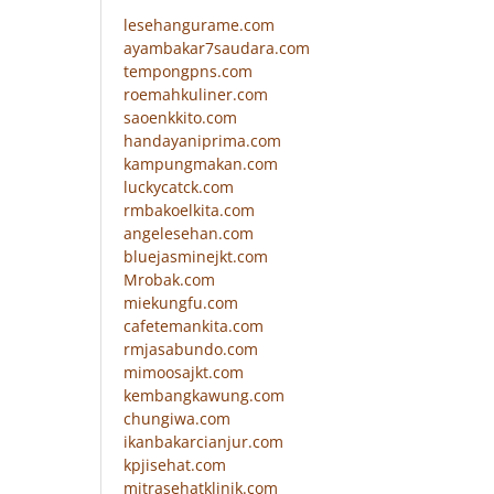
lesehangurame.com
ayambakar7saudara.com
tempongpns.com
roemahkuliner.com
saoenkkito.com
handayaniprima.com
kampungmakan.com
luckycatck.com
rmbakoelkita.com
angelesehan.com
bluejasminejkt.com
Mrobak.com
miekungfu.com
cafetemankita.com
rmjasabundo.com
mimoosajkt.com
kembangkawung.com
chungiwa.com
ikanbakarcianjur.com
kpjisehat.com
mitrasehatklinik.com