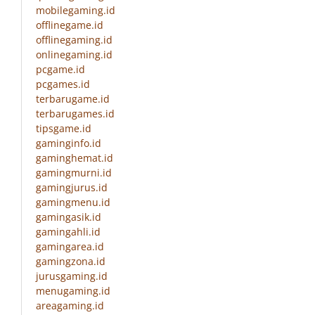
mobilegaming.id
offlinegame.id
offlinegaming.id
onlinegaming.id
pcgame.id
pcgames.id
terbarugame.id
terbarugames.id
tipsgame.id
gaminginfo.id
gaminghemat.id
gamingmurni.id
gamingjurus.id
gamingmenu.id
gamingasik.id
gamingahli.id
gamingarea.id
gamingzona.id
jurusgaming.id
menugaming.id
areagaming.id