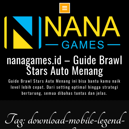
Skip
to
content
nanagames.id – Guide Brawl
Stars Auto Menang
Guide Brawl Stars Auto Menang ini bisa bantu kamu naik
level lebih cepat. Dari setting optimal hingga strategi
bertarung, semua dibahas tuntas dan jelas.
Tag: download-mobile-legend-