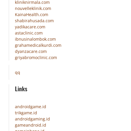
kliniknirmala.com
nouvelleklinik.com
KainaHealth.com
shabirahusada.com
yadikacare.com
astaclinic.com
ibnusinalombok.com
grahamedicalkurdi.com
dyanzacare.com
griyabromoclinic.com
qq
Links
androidgame.id
trikgame.id
androidgaming.id
gameandroid.id