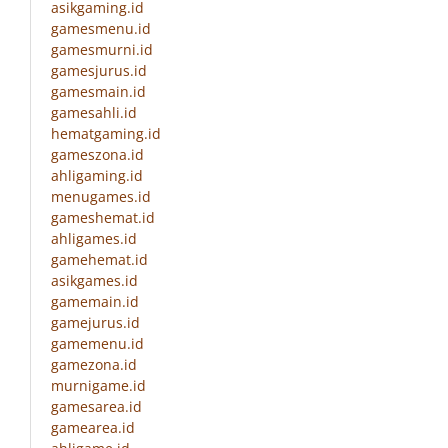
asikgaming.id
gamesmenu.id
gamesmurni.id
gamesjurus.id
gamesmain.id
gamesahli.id
hematgaming.id
gameszona.id
ahligaming.id
menugames.id
gameshemat.id
ahligames.id
gamehemat.id
asikgames.id
gamemain.id
gamejurus.id
gamemenu.id
gamezona.id
murnigame.id
gamesarea.id
gamearea.id