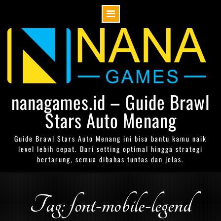
Skip
to
content
nanagames.id – Guide Brawl
Stars Auto Menang
Guide Brawl Stars Auto Menang ini bisa bantu kamu naik
level lebih cepat. Dari setting optimal hingga strategi
bertarung, semua dibahas tuntas dan jelas.
Tag: font-mobile-legend