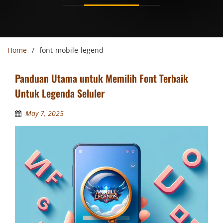
Home
font-mobile-legend
Panduan Utama untuk Memilih Font Terbaik
Untuk Legenda Seluler
May 7, 2025