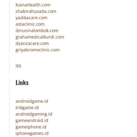
KainaHealth.com
shabirahusada.com
yadikacare.com
astaclinic.com
ibnusinalombok.com
grahamedicalkurdi.com
dyanzacare.com
griyabromoclinic.com
qq
Links
androidgame.id
trikgame.id
androidgaming.id
gameandroid.id
gameiphone.id
iphonegames.id