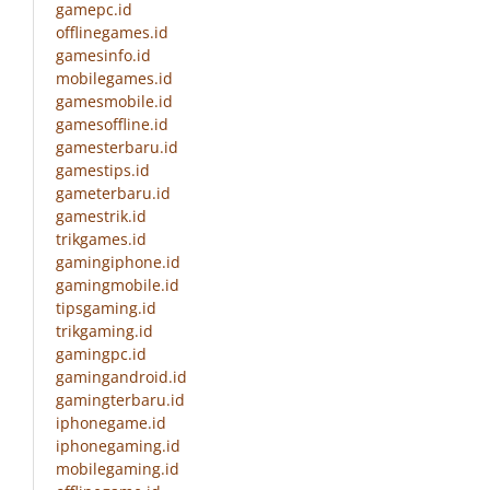
gamepc.id
offlinegames.id
gamesinfo.id
mobilegames.id
gamesmobile.id
gamesoffline.id
gamesterbaru.id
gamestips.id
gameterbaru.id
gamestrik.id
trikgames.id
gamingiphone.id
gamingmobile.id
tipsgaming.id
trikgaming.id
gamingpc.id
gamingandroid.id
gamingterbaru.id
iphonegame.id
iphonegaming.id
mobilegaming.id