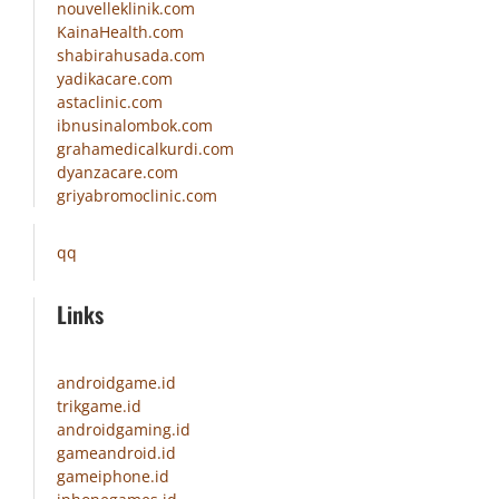
nouvelleklinik.com
KainaHealth.com
shabirahusada.com
yadikacare.com
astaclinic.com
ibnusinalombok.com
grahamedicalkurdi.com
dyanzacare.com
griyabromoclinic.com
qq
Links
androidgame.id
trikgame.id
androidgaming.id
gameandroid.id
gameiphone.id