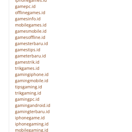
iphonegames.id
gamepc.id
offlinegames.id
gamesinfo.id
mobilegames.id
gamesmobile.id
gamesoffline.id
gamesterbaru.id
gamestips.id
gameterbaru.id
gamestrik.id
trikgames.id
gamingiphone.id
gamingmobile.id
tipsgaming.id
trikgaming.id
gamingpc.id
gamingandroid.id
gamingterbaru.id
iphonegame.id
iphonegaming.id
mobilegaming.id