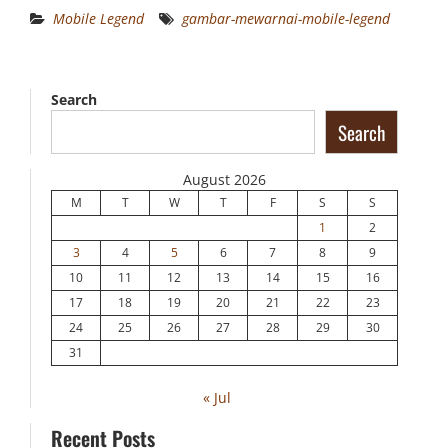
Mobile Legend
gambar-mewarnai-mobile-legend
Search
Search
August 2026
M
T
W
T
F
S
S
1
2
3
4
5
6
7
8
9
10
11
12
13
14
15
16
17
18
19
20
21
22
23
24
25
26
27
28
29
30
31
« Jul
Recent Posts