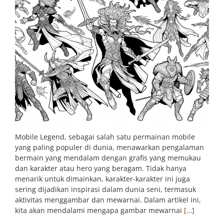
Mobile Legend, sebagai salah satu permainan mobile
yang paling populer di dunia, menawarkan pengalaman
bermain yang mendalam dengan grafis yang memukau
dan karakter atau hero yang beragam. Tidak hanya
menarik untuk dimainkan, karakter-karakter ini juga
sering dijadikan inspirasi dalam dunia seni, termasuk
aktivitas menggambar dan mewarnai. Dalam artikel ini,
kita akan mendalami mengapa gambar mewarnai
[…]