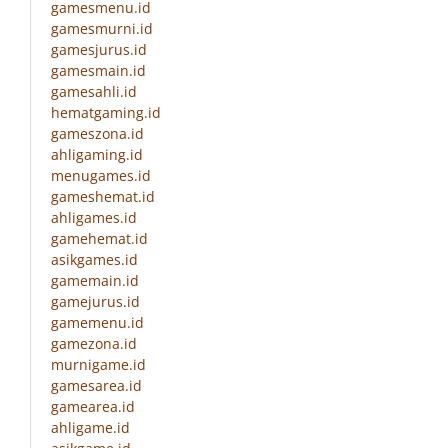
gamesmenu.id
gamesmurni.id
gamesjurus.id
gamesmain.id
gamesahli.id
hematgaming.id
gameszona.id
ahligaming.id
menugames.id
gameshemat.id
ahligames.id
gamehemat.id
asikgames.id
gamemain.id
gamejurus.id
gamemenu.id
gamezona.id
murnigame.id
gamesarea.id
gamearea.id
ahligame.id