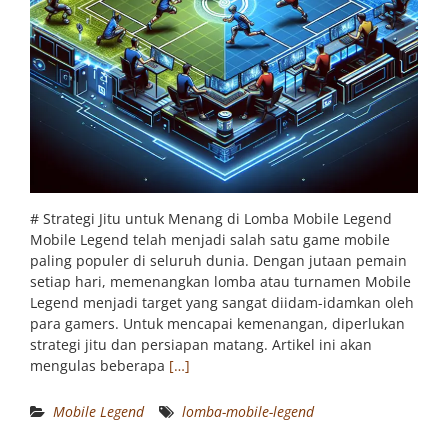
# Strategi Jitu untuk Menang di Lomba Mobile Legend
Mobile Legend telah menjadi salah satu game mobile
paling populer di seluruh dunia. Dengan jutaan pemain
setiap hari, memenangkan lomba atau turnamen Mobile
Legend menjadi target yang sangat diidam-idamkan oleh
para gamers. Untuk mencapai kemenangan, diperlukan
strategi jitu dan persiapan matang. Artikel ini akan
mengulas beberapa
[…]
Mobile Legend
lomba-mobile-legend