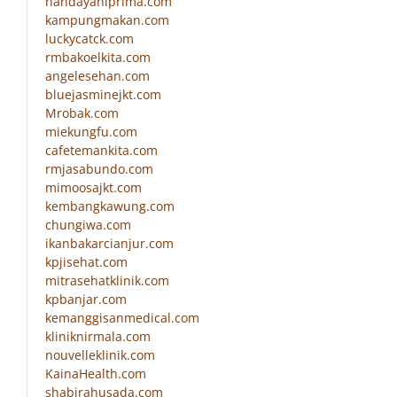
handayaniprima.com
kampungmakan.com
luckycatck.com
rmbakoelkita.com
angelesehan.com
bluejasminejkt.com
Mrobak.com
miekungfu.com
cafetemankita.com
rmjasabundo.com
mimoosajkt.com
kembangkawung.com
chungiwa.com
ikanbakarcianjur.com
kpjisehat.com
mitrasehatklinik.com
kpbanjar.com
kemanggisanmedical.com
kliniknirmala.com
nouvelleklinik.com
KainaHealth.com
shabirahusada.com