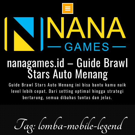
Skip
to
content
nanagames.id – Guide Brawl
Stars Auto Menang
Guide Brawl Stars Auto Menang ini bisa bantu kamu naik
level lebih cepat. Dari setting optimal hingga strategi
bertarung, semua dibahas tuntas dan jelas.
Tag: lomba-mobile-legend