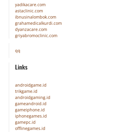
yadikacare.com
astaclinic.com
ibnusinalombok.com
grahamedicalkurdi.com
dyanzacare.com
griyabromoclinic.com
qq
Links
androidgame.id
trikgame.id
androidgaming.id
gameandroid.id
gameiphone.id
iphonegames.id
gamepc.id
offlinegames.id