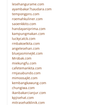
lesehangurame.com
ayambakar7saudara.com
tempongpns.com
roemahkuliner.com
saoenkkito.com
handayaniprima.com
kampungmakan.com
luckycatck.com
rmbakoelkita.com
angelesehan.com
bluejasminejkt.com
Mrobak.com
miekungfu.com
cafetemankita.com
rmjasabundo.com
mimoosajkt.com
kembangkawung.com
chungiwa.com
ikanbakarcianjur.com
kpjisehat.com
mitrasehatklinik.com