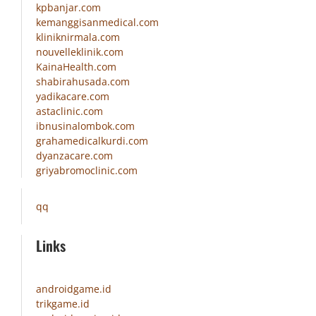
kpbanjar.com
kemanggisanmedical.com
kliniknirmala.com
nouvelleklinik.com
KainaHealth.com
shabirahusada.com
yadikacare.com
astaclinic.com
ibnusinalombok.com
grahamedicalkurdi.com
dyanzacare.com
griyabromoclinic.com
qq
Links
androidgame.id
trikgame.id