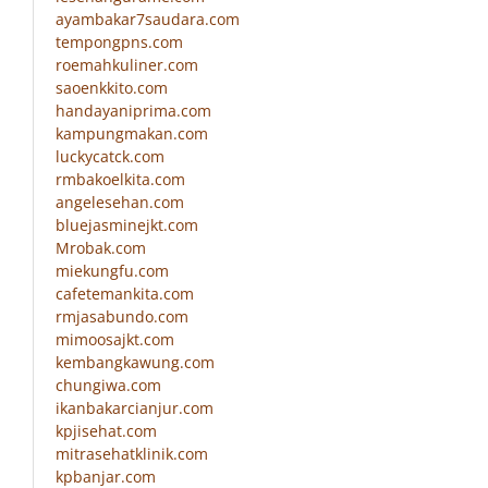
ayambakar7saudara.com
tempongpns.com
roemahkuliner.com
saoenkkito.com
handayaniprima.com
kampungmakan.com
luckycatck.com
rmbakoelkita.com
angelesehan.com
bluejasminejkt.com
Mrobak.com
miekungfu.com
cafetemankita.com
rmjasabundo.com
mimoosajkt.com
kembangkawung.com
chungiwa.com
ikanbakarcianjur.com
kpjisehat.com
mitrasehatklinik.com
kpbanjar.com