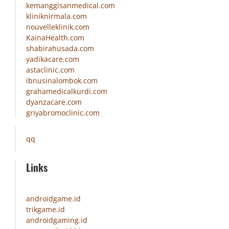
kemanggisanmedical.com
kliniknirmala.com
nouvelleklinik.com
KainaHealth.com
shabirahusada.com
yadikacare.com
astaclinic.com
ibnusinalombok.com
grahamedicalkurdi.com
dyanzacare.com
griyabromoclinic.com
qq
Links
androidgame.id
trikgame.id
androidgaming.id