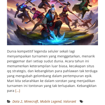
Dunia kompetitif legenda seluler sekali lagi
menyampaikan turnamen yang menggetarkan, menarik
penggemar dari setiap sudut dunia. Acara tahun ini
memamerkan keterampilan luar biasa, kecakapan situs
qq strategis, dan kebangkitan para pahlawan tak terduga
yang mengubah gelombang dalam pertempuran epik.
Mari kita selarahkan ke dalam sorotan yang menjadikan
turnamen ini tontonan yang tak terlupakan. Kebangkitan
para
[…]
Dota 2
,
Minecraft
,
Mobile Legend
,
Valorant