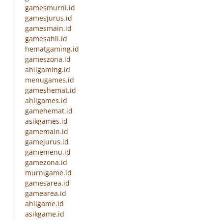
gamesmurni.id
gamesjurus.id
gamesmain.id
gamesahli.id
hematgaming.id
gameszona.id
ahligaming.id
menugames.id
gameshemat.id
ahligames.id
gamehemat.id
asikgames.id
gamemain.id
gamejurus.id
gamemenu.id
gamezona.id
murnigame.id
gamesarea.id
gamearea.id
ahligame.id
asikgame.id