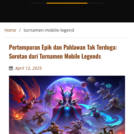
Home
turnamen-mobile-legend
Pertempuran Epik dan Pahlawan Tak Terduga:
Sorotan dari Turnamen Mobile Legends
April 12, 2025