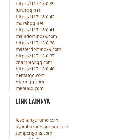
https://117.18.0.39
jurusqq.net
https://117.18.0.42
murahqq.net
https://117.18.0.41
maindomino99.com
https://117.18.0.38
masterdomino99.com
https://117.18.0.37
championqq.com
https://117.18.0.40
hematqq.com
murniqq.com
menuqq.com
LINK LAINNYA
lesehangurame.com
ayambakar7saudara.com
tempongpns.com