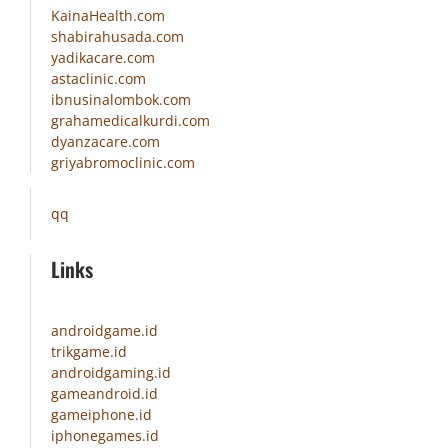
KainaHealth.com
shabirahusada.com
yadikacare.com
astaclinic.com
ibnusinalombok.com
grahamedicalkurdi.com
dyanzacare.com
griyabromoclinic.com
qq
Links
androidgame.id
trikgame.id
androidgaming.id
gameandroid.id
gameiphone.id
iphonegames.id