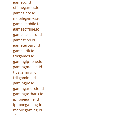
gamepc.id
offlinegames.id
gamesinfo.id
mobilegames.id
gamesmobile.id
gamesoffline.id
gamesterbaru.id
gamestips.id
gameterbaru.id
gamestrik.id
trikgames.id
gamingiphone.id
gamingmobile.id
tipsgaming.id
trikgaming.id
gamingpc.id
gamingandroid.id
gamingterbaru.id
iphonegame.id
iphonegaming.id
mobilegaming.id