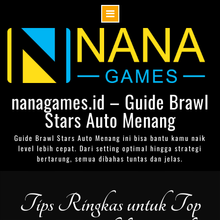
Skip
to
content
nanagames.id – Guide Brawl
Stars Auto Menang
Guide Brawl Stars Auto Menang ini bisa bantu kamu naik
level lebih cepat. Dari setting optimal hingga strategi
bertarung, semua dibahas tuntas dan jelas.
Tips Ringkas untuk Top