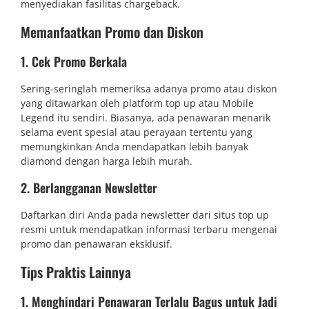
menyediakan fasilitas chargeback.
Memanfaatkan Promo dan Diskon
1. Cek Promo Berkala
Sering-seringlah memeriksa adanya promo atau diskon
yang ditawarkan oleh platform top up atau Mobile
Legend itu sendiri. Biasanya, ada penawaran menarik
selama event spesial atau perayaan tertentu yang
memungkinkan Anda mendapatkan lebih banyak
diamond dengan harga lebih murah.
2. Berlangganan Newsletter
Daftarkan diri Anda pada newsletter dari situs top up
resmi untuk mendapatkan informasi terbaru mengenai
promo dan penawaran eksklusif.
Tips Praktis Lainnya
1. Menghindari Penawaran Terlalu Bagus untuk Jadi