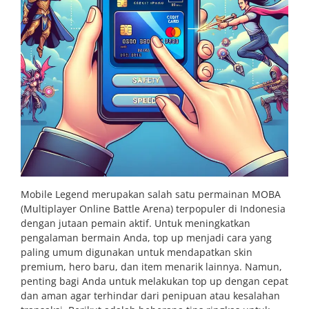
Mobile Legend merupakan salah satu permainan MOBA
(Multiplayer Online Battle Arena) terpopuler di Indonesia
dengan jutaan pemain aktif. Untuk meningkatkan
pengalaman bermain Anda, top up menjadi cara yang
paling umum digunakan untuk mendapatkan skin
premium, hero baru, dan item menarik lainnya. Namun,
penting bagi Anda untuk melakukan top up dengan cepat
dan aman agar terhindar dari penipuan atau kesalahan