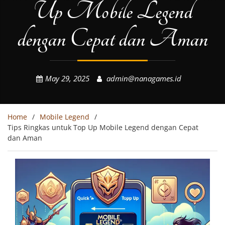
Up Mobile Legend
dengan Cepat dan Aman
May 29, 2025
admin@nanagames.id
Home
Mobile Legend
Tips Ringkas untuk Top Up Mobile Legend dengan Cepat
dan Aman