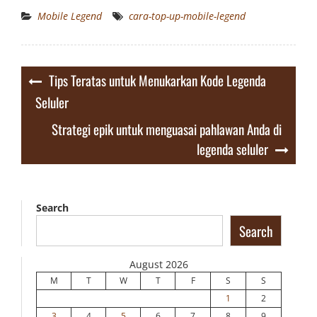
Mobile Legend
cara-top-up-mobile-legend
Post
Tips Teratas untuk Menukarkan Kode Legenda
navigation
Seluler
Strategi epik untuk menguasai pahlawan Anda di
legenda seluler
Search
Search
August 2026
M
T
W
T
F
S
S
1
2
3
4
5
6
7
8
9