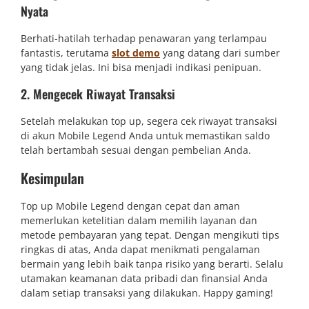
Nyata
Berhati-hatilah terhadap penawaran yang terlampau
fantastis, terutama
slot demo
yang datang dari sumber
yang tidak jelas. Ini bisa menjadi indikasi penipuan.
2. Mengecek Riwayat Transaksi
Setelah melakukan top up, segera cek riwayat transaksi
di akun Mobile Legend Anda untuk memastikan saldo
telah bertambah sesuai dengan pembelian Anda.
Kesimpulan
Top up Mobile Legend dengan cepat dan aman
memerlukan ketelitian dalam memilih layanan dan
metode pembayaran yang tepat. Dengan mengikuti tips
ringkas di atas, Anda dapat menikmati pengalaman
bermain yang lebih baik tanpa risiko yang berarti. Selalu
utamakan keamanan data pribadi dan finansial Anda
dalam setiap transaksi yang dilakukan. Happy gaming!