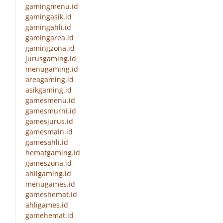
gamingmenu.id
gamingasik.id
gamingahli.id
gamingarea.id
gamingzona.id
jurusgaming.id
menugaming.id
areagaming.id
asikgaming.id
gamesmenu.id
gamesmurni.id
gamesjurus.id
gamesmain.id
gamesahli.id
hematgaming.id
gameszona.id
ahligaming.id
menugames.id
gameshemat.id
ahligames.id
gamehemat.id