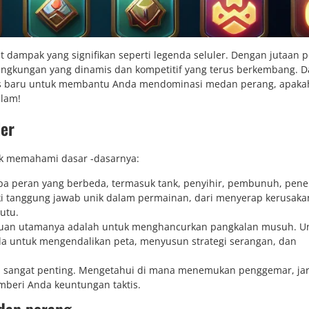
 dampak yang signifikan seperti legenda seluler. Dengan jutaan 
lingkungan yang dinamis dan kompetitif yang terus berkembang. 
n tips baru untuk membantu Anda mendominasi medan perang, apak
lam!
ler
uk memahami dasar -dasarnya:
apa peran yang berbeda, termasuk tank, penyihir, pembunuh, pen
iki tanggung jawab unik dalam permainan, dari menyerap kerusaka
utu.
juan utamanya adalah untuk menghancurkan pangkalan musuh. U
da untuk mengendalikan peta, menyusun strategi serangan, dan
ta sangat penting. Mengetahui di mana menemukan penggemar, ja
emberi Anda keuntungan taktis.