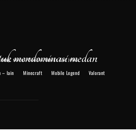
uk mendominasi medan
arung, semua dibahas tuntas dan jelas.
n – lain
Minecraft
Mobile Legend
Valorant