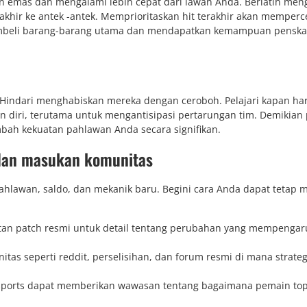
 emas dan mengalami lebih cepat dari lawan Anda. Berlatih men
hir ke antek -antek. Memprioritaskan hit terakhir akan memperc
beli barang-barang utama dan mendapatkan kemampuan penska
Hindari menghabiskan mereka dengan ceroboh. Pelajari kapan ha
ri, terutama untuk mengantisipasi pertarungan tim. Demikian 
ah kekuatan pahlawan Anda secara signifikan.
dan masukan komunitas
hlawan, saldo, dan mekanik baru. Begini cara Anda dapat tetap 
atan patch resmi untuk detail tentang perubahan yang mempengar
itas seperti reddit, perselisihan, dan forum resmi di mana strateg
sports dapat memberikan wawasan tentang bagaimana pemain top