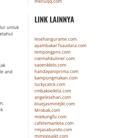
menuqq.com
LINK LAINNYA
lur untuk
etahui
lesehangurame.com
ayambakar7saudara.com
tempongpns.com
roemahkuliner.com
saoenkkito.com
lak
handayaniprima.com
le and
kampungmakan.com
luckycatck.com
rmbakoelkita.com
angelesehan.com
n.
bluejasminejkt.com
uk
Mrobak.com
miekungfu.com
cafetemankita.com
rmjasabundo.com
mimoosajkt.com