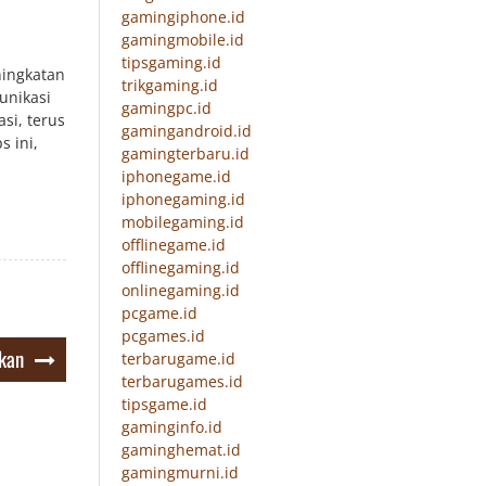
gamingiphone.id
gamingmobile.id
tipsgaming.id
ningkatan
trikgaming.id
unikasi
gamingpc.id
si, terus
gamingandroid.id
 ini,
gamingterbaru.id
iphonegame.id
iphonegaming.id
mobilegaming.id
offlinegame.id
offlinegaming.id
onlinegaming.id
pcgame.id
pcgames.id
rkan
terbarugame.id
terbarugames.id
tipsgame.id
gaminginfo.id
gaminghemat.id
gamingmurni.id