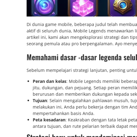
Di dunia game mobile, beberapa judul telah membuat
aktif di seluruh dunia, Mobile Legends menawarkan 
artikel ini, kami akan mengeksplorasi strategi da
seorang pemula atau pro berpengalaman. Ayo menye
Memahami dasar -dasar legenda selu
Sebelum mempelajari strategi lanjutan, penting unt
Peran dan kelas
: Mobile Legends memiliki beber
jitu, dukungan, dan pejuang. Setiap peran memil
berurusan dan memberikan dukungan kepada sek
Tujuan
: Selain mengalahkan pahlawan musuh, tu
melakukan ini, Anda perlu bekerja dengan tim An
mempertahankan basis Anda.
Peta kesadaran
: Keakraban dengan tata letak pe
antara tujuan, dan rute pelarian terbaik dapat m