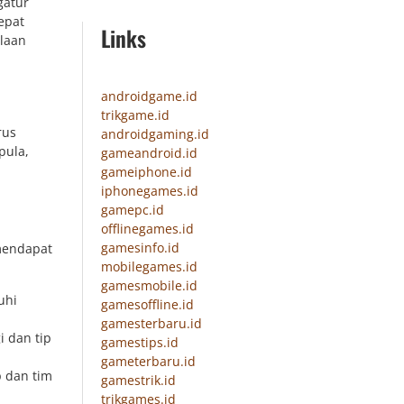
gatur
epat
Links
laan
androidgame.id
trikgame.id
rus
androidgaming.id
pula,
gameandroid.id
gameiphone.id
iphonegames.id
gamepc.id
offlinegames.id
gamesinfo.id
mendapat
mobilegames.id
gamesmobile.id
uhi
gamesoffline.id
gamesterbaru.id
i dan tip
gamestips.id
gameterbaru.id
 dan tim
gamestrik.id
trikgames.id