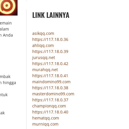
LINK LAINNYA
pemain
Dalam
asikqq.com
ah Anda
https://117.18.0.36
ahliqq.com
https://117.18.0.39
jurusqq.net
https://117.18.0.42
murahqq.net
https://117.18.0.41
embak
maindomino99.com
n hingga
https://117.18.0.38
masterdomino99.com
ntuk
https://117.18.0.37
championqq.com
https://117.18.0.40
rak
hematqq.com
murniqq.com