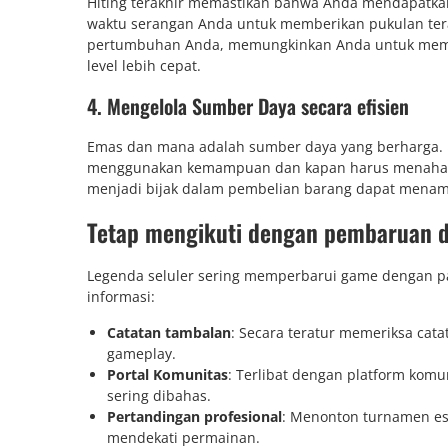
Hiting terakhir memastikan bahwa Anda mendapatkan
waktu serangan Anda untuk memberikan pukulan terak
pertumbuhan Anda, memungkinkan Anda untuk mem
level lebih cepat.
4. Mengelola Sumber Daya secara efisien
Emas dan mana adalah sumber daya yang berharga. 
menggunakan kemampuan dan kapan harus menahan di
menjadi bijak dalam pembelian barang dapat menamb
Tetap mengikuti dengan pembaruan 
Legenda seluler sering memperbarui game dengan pa
informasi:
Catatan tambalan
: Secara teratur memeriksa cat
gameplay.
Portal Komunitas
: Terlibat dengan platform komun
sering dibahas.
Pertandingan profesional
: Menonton turnamen e
mendekati permainan.