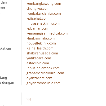
 dan
kembangkawung.com
nasi
chungiwa.com
k
ikanbakarcianjur.com
kpjisehat.com
mitrasehatklinik.com
kpbanjar.com
kemanggisanmedical.com
kliniknirmala.com
nouvelleklinik.com
KainaHealth.com
gkatkan
shabirahusada.com
yadikacare.com
astaclinic.com
ibnusinalombok.com
grahamedicalkurdi.com
ntang
dyanzacare.com
ta dengan
griyabromoclinic.com
qq