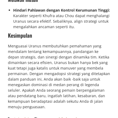
Hindari Pahlawan dengan Kontrol Kerumunan Tinggi:
Karakter seperti Khufra atau Chou dapat menghalangi
Uranus secara efektif. Sebaliknya, align strategi untuk
mengalahkan ancaman seperti itu.
Kesimpulan
Menguasai Uranus membutuhkan pemahaman yang
mendalam tentang kemampuannya, pandangan ke
depan strategis, dan sinergi dengan dinamika tim. Ketika
dimainkan secara efisien, Uranus bukan hanya bek yang
kuat tetapi juga katalis untuk manuver yang membela
permainan. Dengan mengadopsi strategi yang ditetapkan
dalam panduan ini, Anda akan baik -baik saja untuk
menegaskan dominasi di medan perang di legenda
seluler. Apakah Anda seorang pemain berpengalaman
atau pendatang baru, ingatlah latihan, kesabaran, dan
kemampuan beradaptasi adalah sekutu Anda di jalan
menuju penguasaan.