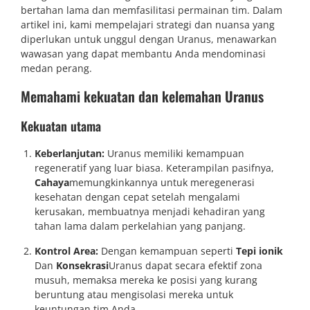
bertahan lama dan memfasilitasi permainan tim. Dalam
artikel ini, kami mempelajari strategi dan nuansa yang
diperlukan untuk unggul dengan Uranus, menawarkan
wawasan yang dapat membantu Anda mendominasi
medan perang.
Memahami kekuatan dan kelemahan Uranus
Kekuatan utama
Keberlanjutan:
Uranus memiliki kemampuan
regeneratif yang luar biasa. Keterampilan pasifnya,
Cahaya
memungkinkannya untuk meregenerasi
kesehatan dengan cepat setelah mengalami
kerusakan, membuatnya menjadi kehadiran yang
tahan lama dalam perkelahian yang panjang.
Kontrol Area:
Dengan kemampuan seperti
Tepi ionik
Dan
Konsekrasi
Uranus dapat secara efektif zona
musuh, memaksa mereka ke posisi yang kurang
beruntung atau mengisolasi mereka untuk
keuntungan tim Anda.