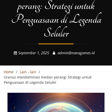
perang: Strategi untuk
Penguasaan di Legenda
Seluler
September 1, 2025
admin@nanagames.id
Home
Lain - lain
Uranus mendominasi medan perang: Strategi untuk
Penguasaan di Legenda Seluler