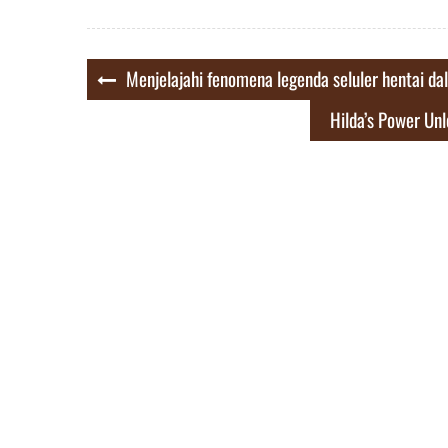
Post
Menjelajahi fenomena legenda seluler hentai d
navigation
Hilda’s Power Un