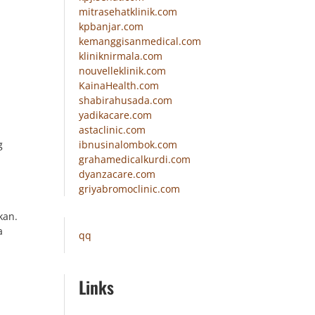
mitrasehatklinik.com
kpbanjar.com
kemanggisanmedical.com
kliniknirmala.com
nouvelleklinik.com
KainaHealth.com
shabirahusada.com
yadikacare.com
astaclinic.com
ibnusinalombok.com
g
grahamedicalkurdi.com
dyanzacare.com
griyabromoclinic.com
kan.
a
qq
Links