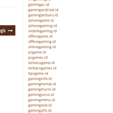
gamingpc.id
gamingandroid.id
gamingterbaru.id
iphonegame.id
iphonegaming.id
egis
mobilegaming.id
offlinegame.id
offlinegaming.id
onlinegaming.id
pcgame.id
pcgames.id
terbarugame.id
terbarugames.id
tipsgame.id
gaminginfo.id
gaminghemat.id
gamingmurni.id
gamingjurus.id
gamingmenu.id
gamingasik.id
gamingahli.id