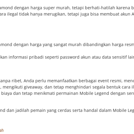
ond dengan harga super murah, tetapi berhati-hatilah karena bi
ara ilegal tidak hanya merugikan, tetapi juga bisa membuat akun 
iamond dengan harga yang sangat murah dibandingkan harga resm
an informasi pribadi seperti password akun atau data sensitif lai
npa ribet, Anda perlu memanfaatkan berbagai event resmi, menc
, mengikuti giveaway, dan tetap menghindari segala bentuk cara il
at biaya dan tetap menikmati permainan Mobile Legend dengan seru
d dan jadilah pemain yang cerdas serta handal dalam Mobile Le
ah