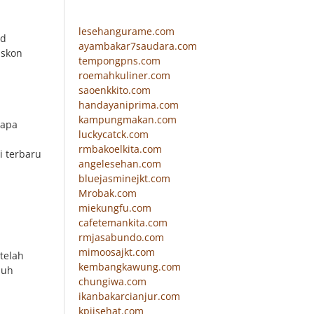
lesehangurame.com
nd
ayambakar7saudara.com
iskon
tempongpns.com
roemahkuliner.com
saoenkkito.com
handayaniprima.com
kampungmakan.com
rapa
luckycatck.com
rmbakoelkita.com
i terbaru
angelesehan.com
bluejasminejkt.com
Mrobak.com
miekungfu.com
cafetemankita.com
rmjasabundo.com
mimoosajkt.com
telah
kembangkawung.com
duh
chungiwa.com
ikanbakarcianjur.com
kpjisehat.com