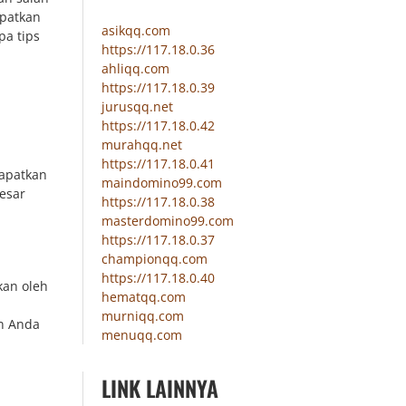
apatkan
asikqq.com
pa tips
https://117.18.0.36
ahliqq.com
https://117.18.0.39
jurusqq.net
https://117.18.0.42
murahqq.net
https://117.18.0.41
apatkan
maindomino99.com
esar
https://117.18.0.38
masterdomino99.com
https://117.18.0.37
championqq.com
https://117.18.0.40
kan oleh
hematqq.com
murniqq.com
an Anda
menuqq.com
LINK LAINNYA