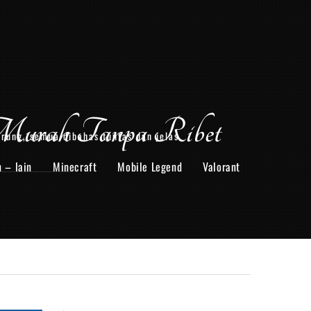
Murah Tanpa Ribet
arung, semua dibahas tuntas dan jelas.
n – lain
Minecraft
Mobile Legend
Valorant