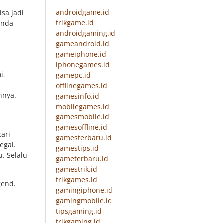
androidgame.id
sa jadi
trikgame.id
Anda
androidgaming.id
gameandroid.id
gameiphone.id
iphonegames.id
i,
gamepc.id
offlinegames.id
nnya.
gamesinfo.id
mobilegames.id
gamesmobile.id
gamesoffline.id
ari
gamesterbaru.id
egal.
gamestips.id
. Selalu
gameterbaru.id
gamestrik.id
trikgames.id
gend.
gamingiphone.id
gamingmobile.id
tipsgaming.id
trikgaming.id